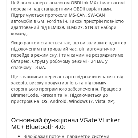
Цей автосканер є аналогом OBDLink MX+ і має вагомі
переваги над стандартними OBDII варіантами.
Підтримуються протоколи
MS-CAN, SW-CAN
автомобілів GM, Ford та ін. Також пристрій повністю
адаптований під
ELM329, ELM327, STN ST
набори
команд.
Якщо раптом станеться так, що ви залишите адаптер
підключеним на тривалий час, він автоматично
перейде в режим сну, і тим самим не розряджатиме
батарею. Струм у робочому режимі - 24 мА, у
сплячому - 3 мА.
Ще з важливих переваг варто відзначити захист від
хакерів, високу продуктивність та підтримку
стороннього програмного забезпечення. Працює з
BimmerCode, Forscan
та ін. Підключається до
пристроїв на
iOS, Android, Windows (7, Vista, XP).
Основний функціонал VGate VLinker
MC+ Bluetooth 4.0:
Відображає поточні параметри системи