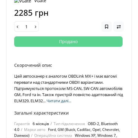
VGate
2285 грн
Продано
Скорочений опис
Цей автосканер є аналогом OBDLink MX+ і має вагомі
переваги над стандартними OBDII варіантами.
Підтримуються протоколи MS-CAN, SW-CAN автомобілів
GM, Ford та ін. Також пристрій повністю адаптований під
ELM329, ELM32...
Читати далі...
Загальні характеристики
Гарантія
6 місяців
Тип підключення
OBD-2, Bluetooth
4.0
Марки авто
Ford, GM (Buick, Cadillac, Opel, Chevrolet,
Daewoo)
Операційна система
Windows XP, Windows 7,