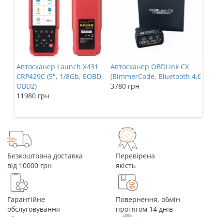
Автосканер Launch X431
Автосканер OBDLink CX
Авт
CRP429C (5", 1/8Gb, EOBD,
(BimmerCode, Bluetooth 4.0)
дво
OBD2)
3780 грн
Blu
11980 грн
авт
190
Безкоштовна доставка
Перевірена
від 10000 грн
якість
Гарантійне
Повернення, обмін
обслуговування
протягом 14 днів