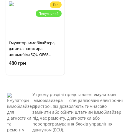
Топ
Популярний
Емулятор іммобілайзера,
датчика пасажира
автомобіля SQU OF68
Universal Emulator
480 грн
У цьому розділі представлені
емулятори
іммобілайзера
— спеціалізовані електронні
пристрої, які дозволяють тимчасово
замінити або обійти штатний іммобілайзер
під час ремонту, діагностики або
перепрограмування блоків управління
двигуном (ECU).