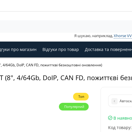
Я шукаю, наприклад,
Xhorse V
дгуки про магазин
Відгуки про товар
Доставка та повернен
, 4/64Gb, DoIP, CAN FD, пожиттєві безкоштовні оновлення)
 (8", 4/64Gb, DoIP, CAN FD, пожиттєві бе
Топ
Автоск
Популярний
В наявно
Код товару: