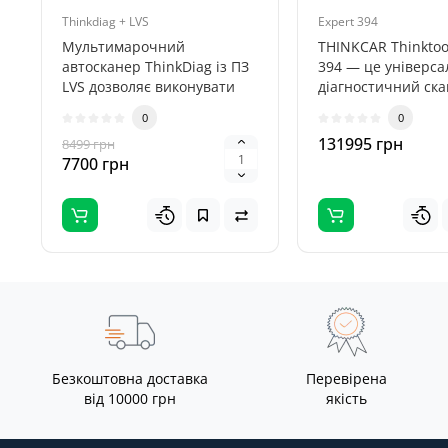
програмування, Ш
Thinkdiag + LVS
Expert 394
Мультимарочний
THINKCAR Thinktoo
автосканер ThinkDiag із ПЗ
394 — це універс
LVS дозволяє виконувати
діагностичний ск
повноцінну професійну
нового покоління д
0
0
діагностику ..
131995 грн
8499 грн
7700 грн
Безкоштовна доставка
Перевірена
від 10000 грн
якість