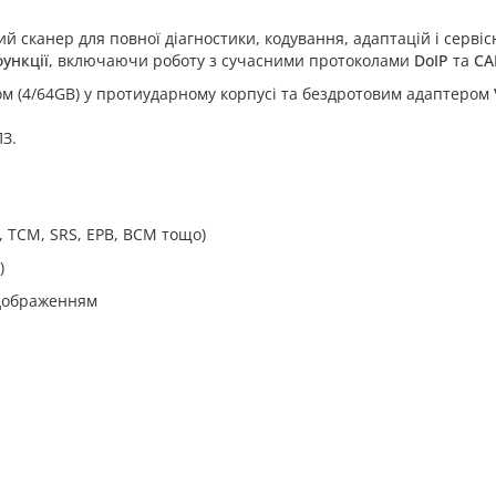
сканер для повної діагностики, кодування, адаптацій і сервісни
функції
, включаючи роботу з сучасними протоколами
DoIP
та
CA
 (4/64GB) у протиударному корпусі та бездротовим адаптером
З.
, TCM, SRS, EPB, BCM тощо)
)
ідображенням