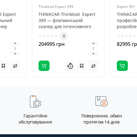
І TCOS)
програмування, ШІ TCOS)
програму
Thinktool Expert 399
Expert 391
l Expert
THINKCAR Thinktool Expert
THINKCAR
альний
399 — флагманський
професій
анер
сканер для інтенсивного
розробле
ля..
використа..
комплекс
0
легкових, 
204995 грн
82995 г
Гарантійне
Повернення, обмін
обслуговування
протягом 14 днів