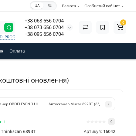
UA
RU
Валюта
Особистий кабінет
+38 068 656 0704
0
+38 073 656 0704
+38 095 656 0704
VDI PROG
ня
Оплата
зкоштовні оновлення)
анер OBDELEVEN 3 ULTIMATE PACK (Android, iOS, Bluetooth) для діагностики 
Автосканер Mucar 892BT (8", 4/64Gb, DoIP, CAN 
сті
0
Thinkscan 689BT
Артикул:
16042