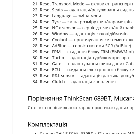
Reset Transport Mode
— вкл/викл транспорт
Reset Seats
— адаптація/регулювання сидінь
Reset Language
— зміна мови
Reset Tyre
— зміна розміру шин/параметрів
Reset NOx sensor
— сервіс датчика/нейтралі
Reset Window
— адаптація склопідіймачів
Reset Coolant
— прокачування системи охол
Reset AdBlue
— сервіс системи SCR (AdBlue)
Reset FRM
— скидання блоку FRM (BMW/Mini)
Reset Turbo
— адаптація турбокомпресора
Reset Gate
— налаштування шини даних Gat
Reset ECU
— скидання електронного блоку к
Reset R&L sensor
— адаптація датчика дощу/
Reset Clutch
— адаптація зчеплення
Порівняння ThinkScan 689BT, Mucar 
Статтю з порівняльною характеристикою даних п
Комплектація
Сканер THINKSCAN 689BT з 8" планшетом (4/