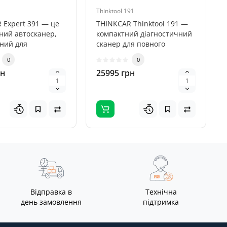
вання, ШІ TCOS)
Thinktool 191
 Expert 391 — це
THINKCAR Thinktool 191 —
ний автосканер,
компактний діагностичний
ний для
сканер для повного
ної діагностики
обслуговування
0
0
г..
електронних сист..
рн
25995 грн
Відправка в
Технічна
день замовлення
підтримка