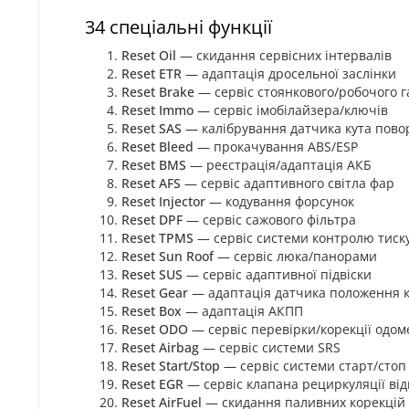
34 спеціальні функції
Reset Oil
— скидання сервісних інтервалів
Reset ETR
— адаптація дросельної заслінки
Reset Brake
— сервіс стоянкового/робочого 
Reset Immo
— сервіс імобілайзера/ключів
Reset SAS
— калібрування датчика кута пово
Reset Bleed
— прокачування ABS/ESP
Reset BMS
— реєстрація/адаптація АКБ
Reset AFS
— сервіс адаптивного світла фар
Reset Injector
— кодування форсунок
Reset DPF
— сервіс сажового фільтра
Reset TPMS
— сервіс системи контролю тиск
Reset Sun Roof
— сервіс люка/панорами
Reset SUS
— сервіс адаптивної підвіски
Reset Gear
— адаптація датчика положення к
Reset Box
— адаптація АКПП
Reset ODO
— сервіс перевірки/корекції одом
Reset Airbag
— сервіс системи SRS
Reset Start/Stop
— сервіс системи старт/стоп
Reset EGR
— сервіс клапана рециркуляції від
Reset AirFuel
— скидання паливних корекцій