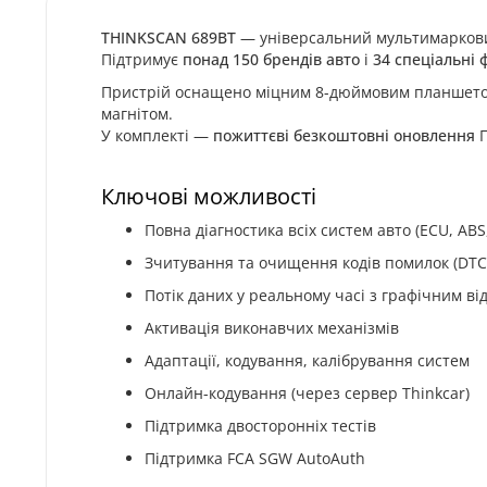
THINKSCAN 689BT
— універсальний мультимарковий 
Підтримує
понад 150 брендів авто
і
34 спеціальні 
Пристрій оснащено міцним 8-дюймовим планшетом
магнітом.
У комплекті —
пожиттєві безкоштовні оновлення
П
Ключові можливості
Повна діагностика всіх систем авто (ECU, ABS
Зчитування та очищення кодів помилок (DTC
Потік даних у реальному часі з графічним в
Активація виконавчих механізмів
Адаптації, кодування, калібрування систем
Онлайн-кодування (через сервер Thinkcar)
Підтримка двосторонніх тестів
Підтримка FCA SGW AutoAuth