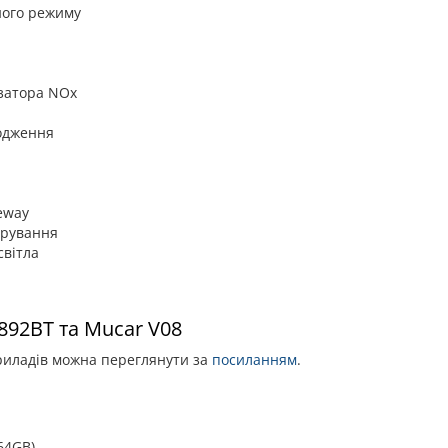
ного режиму
затора NOx
одження
eway
ерування
світла
892BT та Mucar V08
риладів можна переглянути за
посиланням
.
64GB)