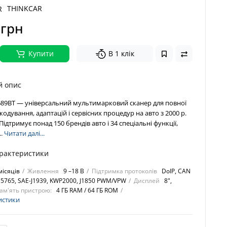
THINKCAR
 грн
Купити
В 1 клік
й опис
89BT — універсальний мультимарковий сканер для повної
кодування, адаптацій і сервісних процедур на авто з 2000 р.
Підтримує понад 150 брендів авто і 34 спеціальні функції,
..
Читати далі...
арактеристики
місяців
Живлення
9 –18 В
Підтримка протоколів
DoIP, CAN
15765, SAE-J1939, KWP2000, J1850 PWM/VPW
Дисплей
8",
ам'ять пристрою:
4 ГБ RAM / 64 ГБ ROM
истики