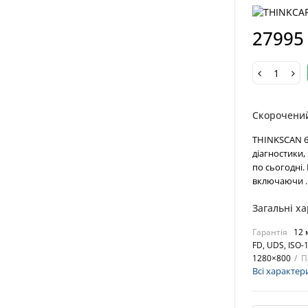
27995
Скорочени
THINKSCAN 6
діагностики, 
по сьогодні. 
включаючи .
Загальні х
Гарантія
12 
FD, UDS, ISO-
1280×800
П
Всі характер