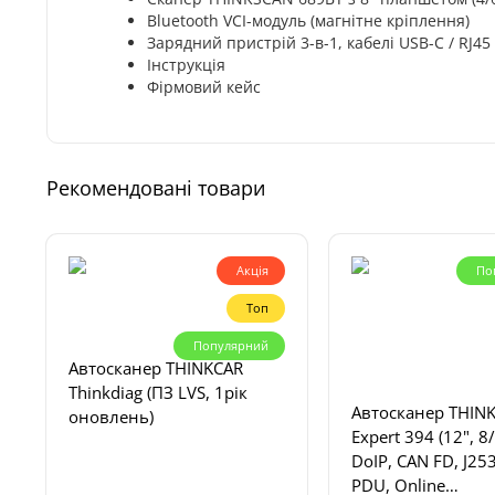
Bluetooth VCI-модуль (магнітне кріплення)
Зарядний пристрій 3-в-1, кабелі USB-C / RJ45 
Інструкція
Фірмовий кейс
Рекомендовані товари
Акція
По
Топ
Популярний
Автосканер THINKCAR
Thinkdiag (ПЗ LVS, 1рік
Автосканер THIN
оновлень)
Expert 394 (12", 
DoIP, CAN FD, J253
PDU, Online