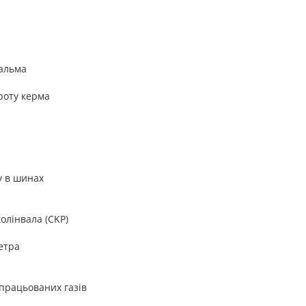
гальма
роту керма
у в шинах
олінвала (CKP)
етра
працьованих газів