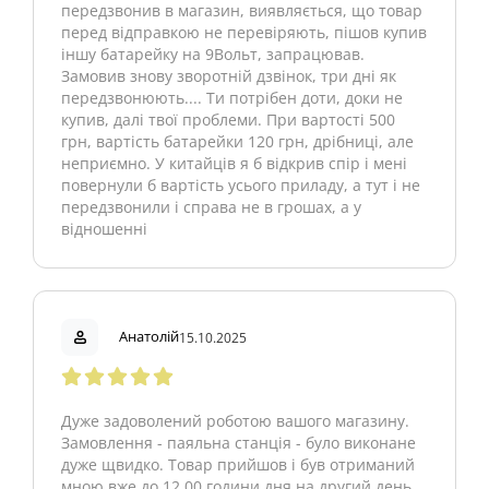
передзвонив в магазин, виявляється, що товар
перед відправкою не перевіряють, пішов купив
іншу батарейку на 9Вольт, запрацював.
Замовив знову зворотній дзвінок, три дні як
передзвонюють.... Ти потрібен доти, доки не
купив, далі твої проблеми. При вартості 500
грн, вартість батарейки 120 грн, дрібниці, але
неприємно. У китайців я б відкрив спір і мені
повернули б вартість усього приладу, а тут і не
передзвонили і справа не в грошах, а у
відношенні
Анатолій
15.10.2025
Дуже задоволений роботою вашого магазину.
Замовлення - паяльна станція - було виконане
дуже щвидко. Товар прийшов і був отриманий
мною вже до 12.00 години дня на другий день.