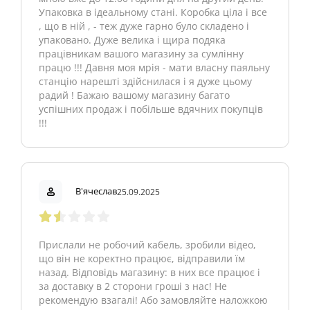
Упаковка в ідеальному стані. Коробка ціла і все
, що в ній , - теж дуже гарно було складено і
упаковано. Дуже велика і щира подяка
працівникам вашого магазину за сумлінну
працю !!! Давня моя мрія - мати власну паяльну
станцію нарешті здійснилася і я дуже цьому
радий ! Бажаю вашому магазину багато
успішних продаж і побільше вдячних покупців
!!!
В'ячеслав
25.09.2025
Прислали не робочий кабель, зробили відео,
що він не коректно працює, відправили їм
назад. Відповідь магазину: в них все працює і
за доставку в 2 сторони гроші з нас! Не
рекомендую взагалі! Або замовляйте наложкою