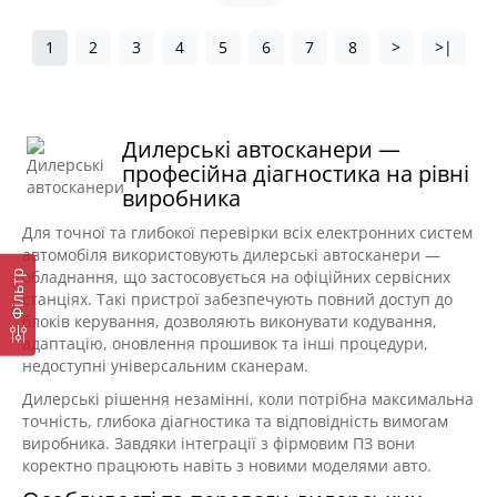
1
2
3
4
5
6
7
8
>
>|
Дилерські автосканери —
професійна діагностика на рівні
виробника
Для точної та глибокої перевірки всіх електронних систем
автомобіля використовують дилерські автосканери —
обладнання, що застосовується на офіційних сервісних
Фільтр
станціях. Такі пристрої забезпечують повний доступ до
блоків керування, дозволяють виконувати кодування,
адаптацію, оновлення прошивок та інші процедури,
недоступні універсальним сканерам.
Дилерські рішення незамінні, коли потрібна максимальна
точність, глибока діагностика та відповідність вимогам
виробника. Завдяки інтеграції з фірмовим ПЗ вони
коректно працюють навіть з новими моделями авто.