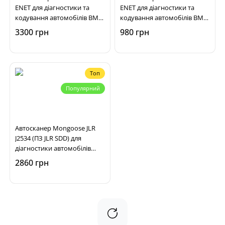
ENET для діагностики та
ENET для діагностики та
кодування автомобілів BMW
кодування автомобілів BMW
F, G, I-series
F, G, I-series
3300 грн
980 грн
Топ
Популярний
Автосканер Mongoose JLR
J2534 (ПЗ JLR SDD) для
діагностики автомобілів
Jaguar, Land Rover
2860 грн