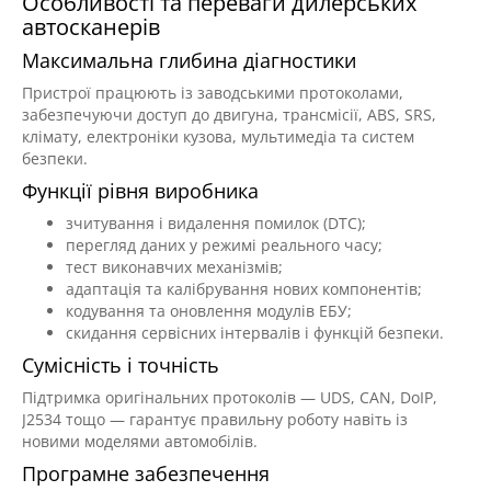
Особливості та переваги дилерських
автосканерів
Максимальна глибина діагностики
Пристрої працюють із заводськими протоколами,
забезпечуючи доступ до двигуна, трансмісії, ABS, SRS,
клімату, електроніки кузова, мультимедіа та систем
безпеки.
Функції рівня виробника
зчитування і видалення помилок (DTC);
перегляд даних у режимі реального часу;
тест виконавчих механізмів;
адаптація та калібрування нових компонентів;
кодування та оновлення модулів ЕБУ;
скидання сервісних інтервалів і функцій безпеки.
Сумісність і точність
Підтримка оригінальних протоколів — UDS, CAN, DoIP,
J2534 тощо — гарантує правильну роботу навіть із
новими моделями автомобілів.
Програмне забезпечення