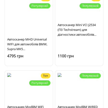
Популярний
Популярний
Автосканер Mini VCI J2534
(ПЗ Techstream) для
діагностики автомобілів
Автосканер MHD Universal
Toyota, Lexus
WIFI для автомобілів BMW,
Supra MK5
(BimmerCode/BimmerLink,
4795 грн
1100 грн
MHD, Bimmer-Tool, xHP,
xDelete)
Топ
Популярний
Популярний
Автосканер ModBM WiFi
Автосканер ModBM WIRED