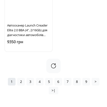
Автосканер Launch Creader
Elite 2.0 BBA (4", 2/16Gb) для
діагностики автомобілів
Mercedes, BMW, Mini, Audi
9350 грн
1
2
3
4
5
6
7
8
9
>
>|