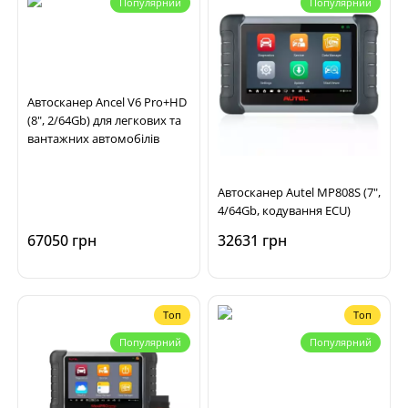
Популярний
Популярний
Автосканер Ancel V6 Pro+HD
(8", 2/64Gb) для легкових та
вантажних автомобілів
Автосканер Autel MP808S (7",
4/64Gb, кодування ECU)
67050 грн
32631 грн
Топ
Топ
Популярний
Популярний