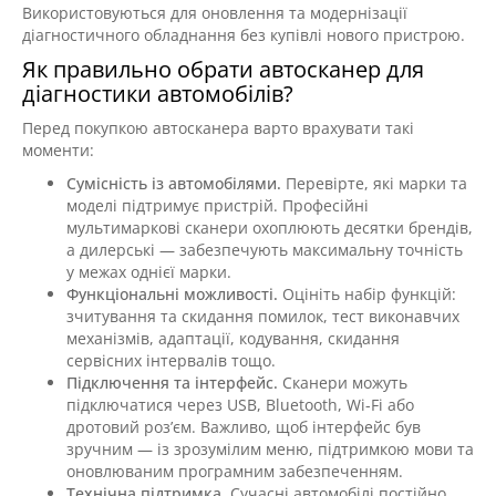
Використовуються для оновлення та модернізації
діагностичного обладнання без купівлі нового пристрою.
Як правильно обрати автосканер для
діагностики автомобілів?
Перед покупкою автосканера варто врахувати такі
моменти:
Сумісність із автомобілями.
Перевірте, які марки та
моделі підтримує пристрій. Професійні
мультимаркові сканери охоплюють десятки брендів,
а дилерські — забезпечують максимальну точність
у межах однієї марки.
Функціональні можливості.
Оцініть набір функцій:
зчитування та скидання помилок, тест виконавчих
механізмів, адаптації, кодування, скидання
сервісних інтервалів тощо.
Підключення та інтерфейс.
Сканери можуть
підключатися через USB, Bluetooth, Wi-Fi або
дротовий роз’єм. Важливо, щоб інтерфейс був
зручним — із зрозумілим меню, підтримкою мови та
оновлюваним програмним забезпеченням.
Технічна підтримка.
Сучасні автомобілі постійно