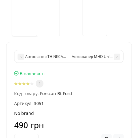
Автосканер THINKCAR Thinktool Lite (6", 2/32Gb)
Автосканер MHD Universal WIFI для 
В наявності
1
Код товару:
Forscan Bt Ford
Артикул:
3051
No brand
490 грн