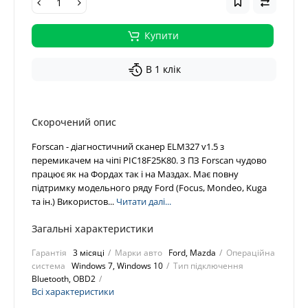
Купити
В 1 клік
Скорочений опис
Forscan - діагностичний сканер ELM327 v1.5 з
перемикачем на чіпі PIC18F25K80. З ПЗ Forscan чудово
працює як на Фордах так і на Маздах. Має повну
підтримку модельного ряду Ford (Focus, Mondeo, Kuga
та ін.) Використов...
Читати далі...
Загальні характеристики
Гарантія
3 місяці
Марки авто
Ford, Mazda
Операційна
система
Windows 7, Windows 10
Тип підключення
Bluetooth, OBD2
Всі характеристики