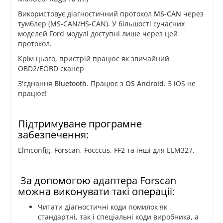
Використовує діагностичний протокол
MS-CAN
через
тумблер (MS-CAN/HS-CAN). У більшості сучасних
моделей Ford модулі доступні лише через цей
протокол.
Крім цього, пристрій працює як звичайний
OBD2/EOBD сканер
З'єднання
Bluetooth
. Працює з
OS Android
. З iOS не
працює!
Підтримуване програмне
забезпечення:
Elmconfig, Forscan, Focccus, FF2 та інші для ELM327.
За допомогою адаптера Forscan
можна виконувати такі операції:
Читати діагностичні коди помилок як
стандартні, так і спеціальні коди виробника, а