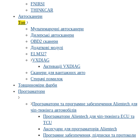
FNIRSI
THINKCAR
Автосканери
Топ
Мультимарочні автосканери
Дилерські автосканери
OBD2 сканери
Додаткові модулі
ELM327
VXDIAG
Активації VXDIAG
Сканери для вантажних авто
Стирачі помилок
Товщиноміри фарби
Програматори
Програматори та програмне забезпечення Alientech для
чіп-тюнінга автомобілів
Програматори Alientech для чіп-тюнінга ECU та
TCU
Аксесуари для програматорів Alientech
Програмне забезпечення, підписки та протоколи