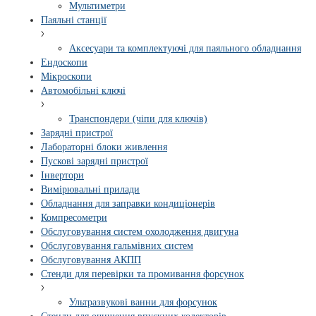
Мультиметри
Паяльні станції
Аксесуари та комплектуючі для паяльного обладнання
Ендоскопи
Мікроскопи
Автомобільні ключі
Транспондери (чіпи для ключів)
Зарядні пристрої
Лабораторні блоки живлення
Пускові зарядні пристрої
Інвертори
Вимірювальні прилади
Обладнання для заправки кондиціонерів
Компресометри
Обслуговування систем охолодження двигуна
Обслуговування гальмівних систем
Обслуговування АКПП
Стенди для перевірки та промивання форсунок
Ультразвукові ванни для форсунок