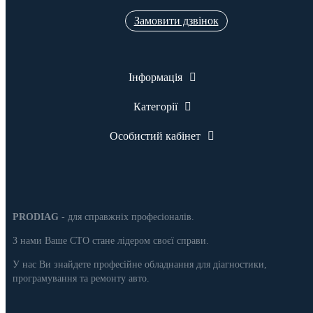
Замовити дзвінок
Інформація
Категорії
Особистий кабінет
PRODIAG
- для справжніх професіоналів.
З нами Ваше СТО стане лідером своєї справи.
У нас Ви знайдете професійне обладнання для діагностики,
програмування та ремонту авто.