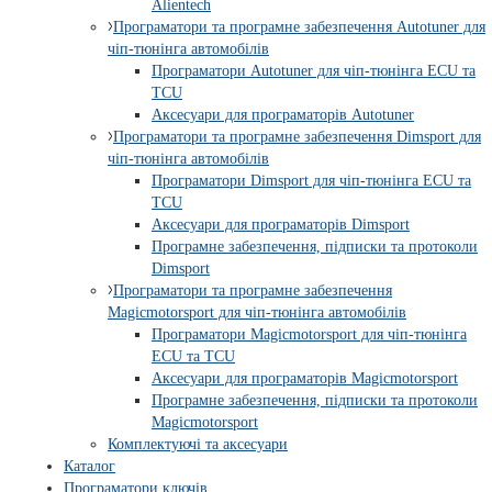
Alientech
Програматори та програмне забезпечення Autotuner для
чіп-тюнінга автомобілів
Програматори Autotuner для чіп-тюнінга ECU та
TCU
Аксесуари для програматорів Autotuner
Програматори та програмне забезпечення Dimsport для
чіп-тюнінга автомобілів
Програматори Dimsport для чіп-тюнінга ECU та
TCU
Аксесуари для програматорів Dimsport
Програмне забезпечення, підписки та протоколи
Dimsport
Програматори та програмне забезпечення
Magicmotorsport для чіп-тюнінга автомобілів
Програматори Magicmotorsport для чіп-тюнінга
ECU та TCU
Аксесуари для програматорів Magicmotorsport
Програмне забезпечення, підписки та протоколи
Magicmotorsport
Комплектуючі та аксесуари
Каталог
Програматори ключів