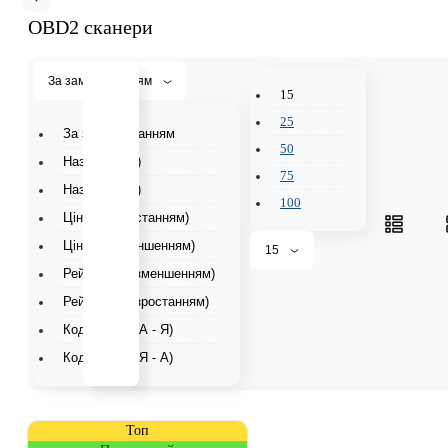
OBD2 сканери
За замовчуванням
15
25
За замовчуванням
50
Назва (А - Я)
75
Назва (Я - А)
100
Ціна (за зростанням)
Ціна (за зменшенням)
15
Рейтинг (за зменшенням)
Рейтинг (за зростанням)
Код товару (А - Я)
Код товару (Я - А)
Топ