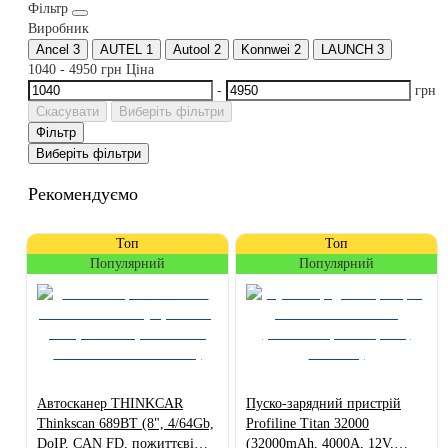
Фільтр
Виробник
Ancel
3
AUTEL
1
Autool
2
Konnwei
2
LAUNCH
3
1040
-
4950
грн
Ціна
-
грн
Скасувати
Виберіть фільтри
Фільтр
Виберіть фільтри
Рекомендуємо
Топ
Топ
Популярний
Популярний
Автосканер THINKCAR
Пуско-зарядний пристрій
Thinkscan 689BT (8", 4/64Gb,
Profiline Titan 32000
DoIP, CAN FD, пожиттєві
(32000mAh, 4000А, 12V,