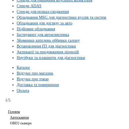
Стенди для очищення впускних колекторів
Стенди ADAS
Стенди для розвал-сходження
Обладнання MSG для діагностики вузлів та систем
Обладнання для догляду за авто
Підйомне обладнання
Інструмент для автоелектрика
Зйомники кріплень оббивки салону
Встановлення ПЗ для діагностики
Активації та продовження ліцензій
Ноутбуки та планшети для діагностики
Каталог
Відгуки про магазин
Відгуки про товар
Доставка та повернення
Оплата
1/5
Головна
Автосканери
OBD2 сканери