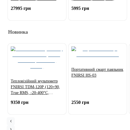
безкоштовні оновлення)
118.4Wh)
27995 грн
5995 грн
Новинка
Портативний смарт паяльник
FNIRSI HS-03
Тепловізійний мультиметр
FNIRSI TDM-120P (120×90,
True RMS, -20-400°C,
1000W)
9350 грн
2550 грн