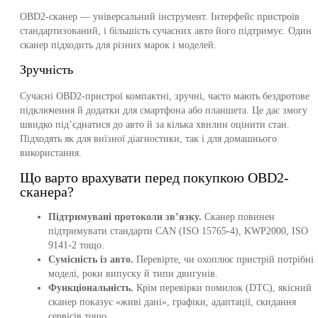
OBD2-сканер — універсальний інструмент. Інтерфейс пристроїв
стандартизований, і більшість сучасних авто його підтримує. Один
сканер підходить для різних марок і моделей.
Зручність
Сучасні OBD2-пристрої компактні, зручні, часто мають бездротове
підключення й додатки для смартфона або планшета. Це дає змогу
швидко під’єднатися до авто й за кілька хвилин оцінити стан.
Підходять як для виїзної діагностики, так і для домашнього
використання.
Що варто врахувати перед покупкою OBD2-
сканера?
Підтримувані протоколи зв’язку.
Сканер повинен
підтримувати стандарти CAN (ISO 15765-4), KWP2000, ISO
9141-2 тощо.
Сумісність із авто.
Перевірте, чи охоплює пристрій потрібні
моделі, роки випуску й типи двигунів.
Функціональність.
Крім перевірки помилок (DTC), якісний
сканер показує «живі дані», графіки, адаптації, скидання
сервісів тощо.