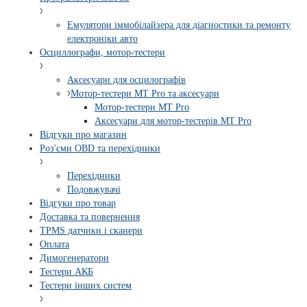
Емулятори іммобілайзера для діагностики та ремонту
електроніки авто
Осциллографи, мотор-тестери
Аксесуари для осцилографів
Мотор-тестери MT Pro та аксесуари
Мотор-тестери MT Pro
Аксесуари для мотор-тестерів MT Pro
Відгуки про магазин
Роз'єми OBD та перехідники
Перехідники
Подовжувачі
Відгуки про товар
Доставка та повернення
TPMS датчики і сканери
Оплата
Димогенератори
Тестери АКБ
Тестери інших систем