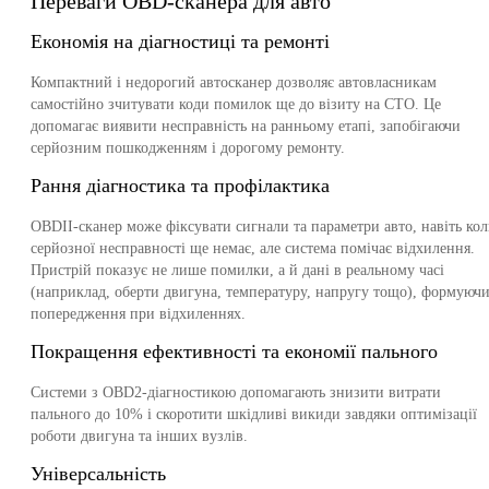
Переваги OBD-сканера для авто
Економія на діагностиці та ремонті
Компактний і недорогий автосканер дозволяє автовласникам
самостійно зчитувати коди помилок ще до візиту на СТО. Це
допомагає виявити несправність на ранньому етапі, запобігаючи
серйозним пошкодженням і дорогому ремонту.
Рання діагностика та профілактика
OBDII-сканер може фіксувати сигнали та параметри авто, навіть ко
серйозної несправності ще немає, але система помічає відхилення.
Пристрій показує не лише помилки, а й дані в реальному часі
(наприклад, оберти двигуна, температуру, напругу тощо), формуюч
попередження при відхиленнях.
Покращення ефективності та економії пального
Системи з OBD2-діагностикою допомагають знизити витрати
пального до 10% і скоротити шкідливі викиди завдяки оптимізації
роботи двигуна та інших вузлів.
Універсальність