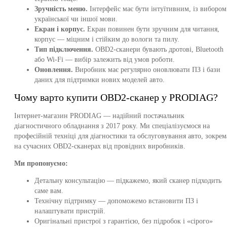
Зручність меню.
Інтерфейс має бути інтуїтивним, із вибором
української чи іншої мови.
Екран і корпус.
Екран повинен бути зручним для читання,
корпус — міцним і стійким до вологи та пилу.
Тип підключення.
OBD2-сканери бувають дротові, Bluetooth
або Wi-Fi — вибір залежить від умов роботи.
Оновлення.
Виробник має регулярно оновлювати ПЗ і бази
даних для підтримки нових моделей авто.
Чому варто купити OBD2-сканер у PRODIAG?
Інтернет-магазин PRODIAG — надійний постачальник
діагностичного обладнання з 2017 року. Ми спеціалізуємося на
професійній техніці для діагностики та обслуговування авто, зокрем
на сучасних OBD2-сканерах від провідних виробників.
Ми пропонуємо:
Детальну консультацію — підкажемо, який сканер підходить
саме вам.
Технічну підтримку — допоможемо встановити ПЗ і
налаштувати пристрій.
Оригінальні пристрої з гарантією, без підробок і «сірого»