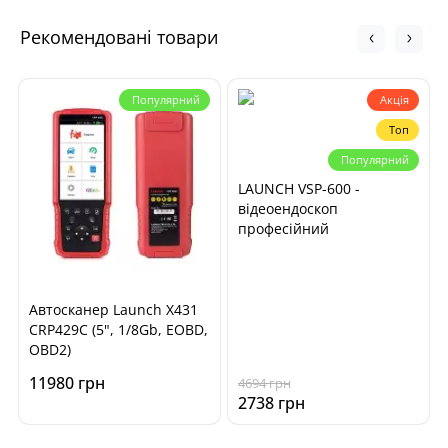
Рекомендовані товари
Популярний
Акція
Топ
Популярний
LAUNCH VSP-600 -
відеоендоскоп
професійний
Автосканер Launch X431
CRP429C (5", 1/8Gb, EOBD,
OBD2)
11980 грн
4694 грн
2738 грн