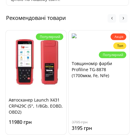
Рекомендовані товари
Популярний
Акція
Топ
Популярний
Товщиномір фарби
Profiline TG-8878
(1700мкм, Fe, NFe)
Автосканер Launch X431
CRP429C (5", 1/8Gb, EOBD,
OBD2)
11980 грн
3795 грн
3195 грн