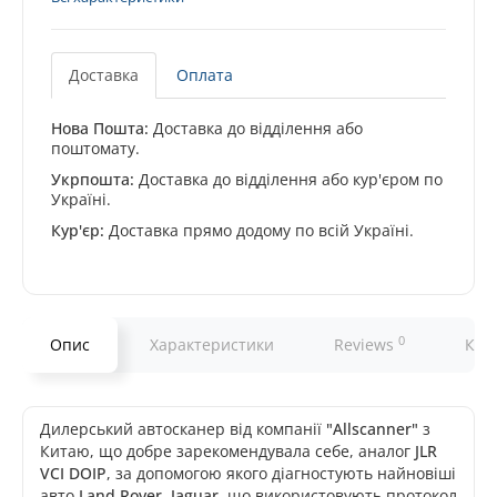
Доставка
Оплата
Нова Пошта:
Доставка до відділення або
поштомату.
Укрпошта:
Доставка до відділення або кур'єром по
Україні.
Кур'єр:
Доставка прямо додому по всій Україні.
0
Опис
Характеристики
Reviews
Ком
Дилерський автосканер від компанії
"Allscanner"
з
Китаю, що добре зарекомендувала себе, аналог
JLR
VCI DOIP
, за допомогою якого діагностують найновіші
авто
Land Rover, Jaguar
, що використовують протокол