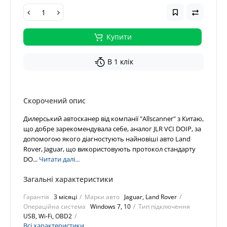
Купити
В 1 клік
Скорочений опис
Дилерський автосканер від компанії "Allscanner" з Китаю,
що добре зарекомендувала себе, аналог JLR VCI DOIP, за
допомогою якого діагностують найновіші авто Land
Rover, Jaguar, що використовують протокол стандарту
DO...
Читати далі...
Загальні характеристики
Гарантія
3 місяці
Марки авто
Jaguar, Land Rover
Операційна система
Windows 7, 10
Тип підключення
USB, Wi-Fi, OBD2
Всі характеристики