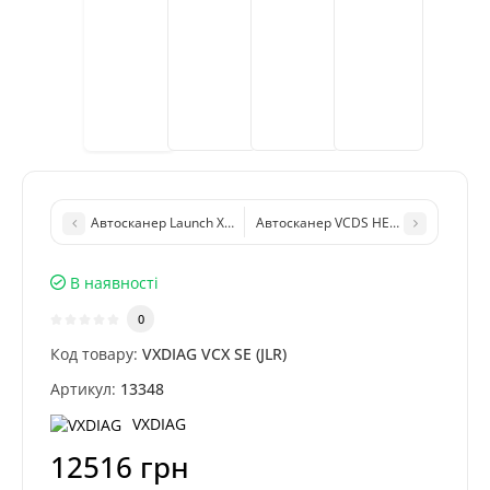
Автосканер Launch X431 V (8", 3/32Gb, Online програмування)
Автосканер VCDS HEX-V2 (USB) для 
В наявності
0
Код товару:
VXDIAG VCX SE (JLR)
Артикул:
13348
VXDIAG
12516 грн