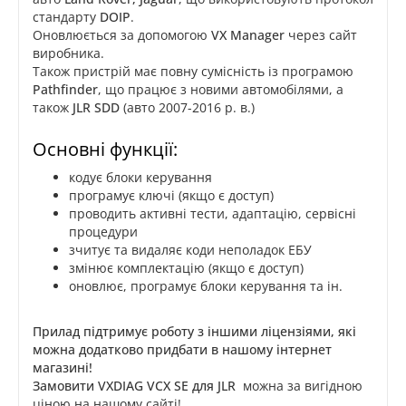
стандарту
DOIP
.
Оновлюється за допомогою
VX Manager
через сайт
виробника.
Також пристрій має повну сумісність із програмою
Pathfinder
, що працює з новими автомобілями, а
також
JLR SDD
(авто 2007-2016 р. в.)
Основні функції:
кодує блоки керування
програмує ключі (якщо є доступ)
проводить активні тести, адаптацію, сервісні
процедури
зчитує та видаляє коди неполадок ЕБУ
змінює комплектацію (якщо є доступ)
оновлює, програмує блоки керування та ін.
Прилад підтримує роботу з іншими ліцензіями, які
можна додатково придбати в нашому інтернет
магазині!
Замовити VXDIAG VCX SE для JLR
можна за вигідною
ціною на нашому сайті!