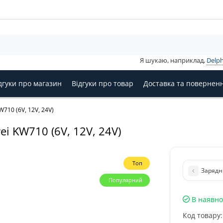
Я шукаю, наприклад,
Delph
дгуки про магазин
Відгуки про товар
Доставка та повернен
710 (6V, 12V, 24V)
i KW710 (6V, 12V, 24V)
Топ
Зарядн
Популярний
В наявно
Код товару: