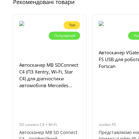
Рекомендовані товари
Топ
Популярний
По
Автосканер VGate
FS USB для роботи
Автосканер MB SDConnect
Forscan
C4 (ПЗ Xentry, Wi-Fi, Star
C4) для діагностики
автомобілів Mercedes
Benz, Smart
SD connect C4 + Wi-Fi
vLinker FS
Автосканер MB SD Connect
Представляємо но
C4 – професійний
прилад vLinker FS 