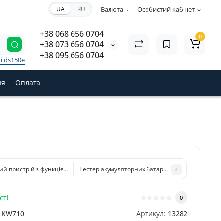
UA
RU
Валюта
Особистий кабінет
+38 068 656 0704
0
+38 073 656 0704
+38 095 656 0704
i ds150e
ня
Оплата
ий пристрій з функцією тестера акумуляторних батарей Konnwei KW510 (12V
Тестер акумуляторних батарей Autool BT760 (12
сті
0
KW710
Артикул:
13282