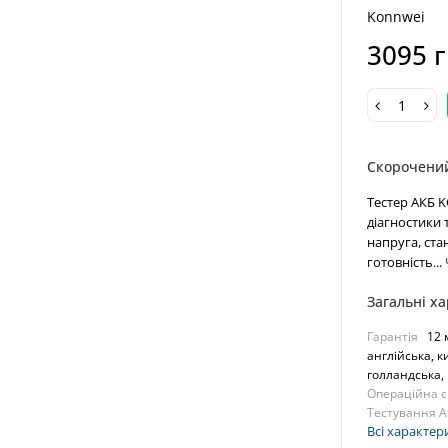
Konnwei
3095 
Скорочени
Тестер АКБ 
діагностики 
напруга, стан
готовність...
Загальні х
Гарантія
12 
англійська, к
голландська, 
Операційна 
Тестування А
Всі характер