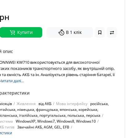
грн
Купити
В 1 клік
й опис
KONNWEI KW710 використовується для високоточної
таких показників транспортного засобу, як внутрішній опір,
 та ємність АКБ та ін. Аналізується рівень старіння батареї, її
Читати далі...
арактеристики
місяців
Живлення
від АКБ
Мова інтерфейсу
російська,
итайська, німецька, французька, японська, корейська,
іспанська, італійська, португальська, польська, перська
система
WindowsXP, Windows7, Windows8, Windows10
КБ типів
Звичайні АКБ, AGM, GEL, EFB
истики