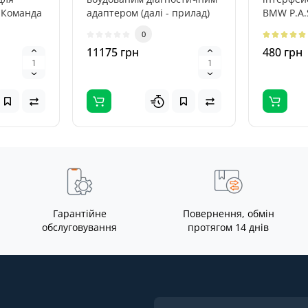
 Команда
адаптером (далі - прилад)
BMW P.A.
є vLinker
призначений для
дозволяє 
0
проведенн..
11175 грн
480 грн
Гарантійне
Повернення, обмін
обслуговування
протягом 14 днів