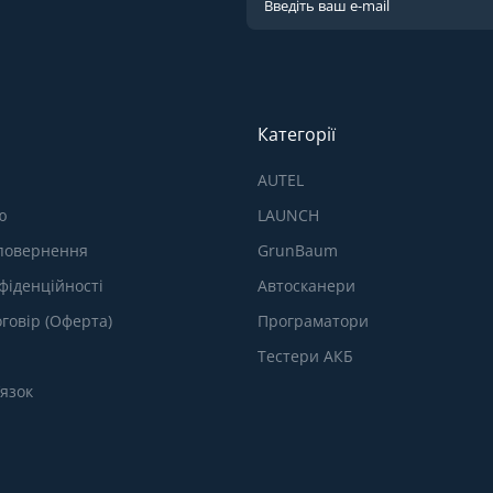
Категорії
AUTEL
ю
LAUNCH
 повернення
GrunBaum
фіденційності
Автосканери
говір (Оферта)
Програматори
Тестери АКБ
’язок