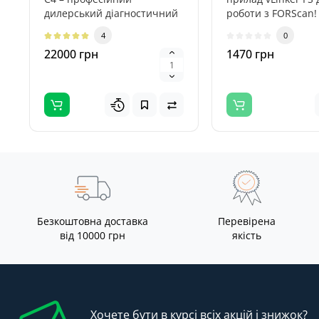
дилерський діагностичний
роботи з FORScan!
комплекс для автомобілів
FORScan рекоменду
4
0
Mercedes..
FS..
22000 грн
1470 грн
Безкоштовна доставка
Перевірена
від 10000 грн
якість
Хочете бути в курсі всіх акцій і знижок?