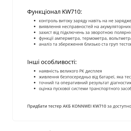
Функціонал KW710:
контроль витоку заряду навіть на не зарядж
виявлення несправностей на акумуляторних
захист від підключень за зворотною полярн
функції амперметра, термометра, вольтметр
аналіз та збереження близько ста груп тест
Інші особливості:
наявність великого РК дисплея
живлення безпосередньо від батареї, яка тес
точний та оперативний результат діагностик
оцінка пускової системи транспортного засо
Придбати тестер АКБ KONNWEI KW710
за доступно