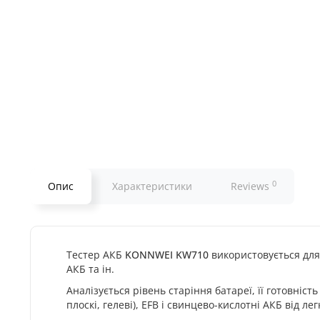
0
Опис
Характеристики
Reviews
Тестер АКБ
KONNWEI KW710
використовується для 
АКБ та ін.
Аналізується рівень старіння батареї, її готовніс
плоскі, гелеві), EFB і свинцево-кислотні АКБ від л