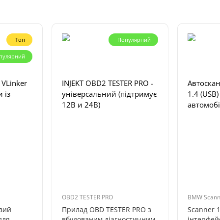
Топ
Популярний
пулярний
 VLinker
INJEKT OBD2 TESTER PRO -
Автоска
 із
універсальний (підтримує
1.4 (USB
12В и 24В)
автомобі
OBD2 TESTER PRO
BMW Scanne
вий
Прилад OBD TESTER PRO з
Scanner 1
для
вбудованим діагностичним
інтерфей