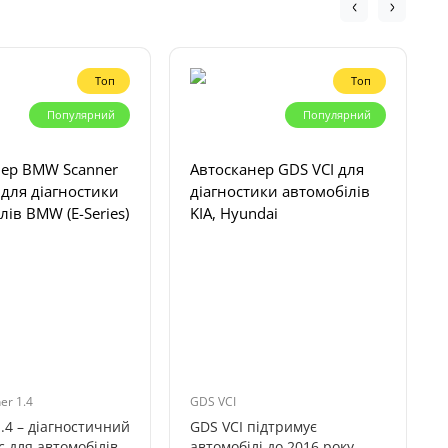
Топ
Топ
Популярний
Популярний
нер BMW Scanner
Автосканер GDS VCI для
) для діагностики
діагностики автомобілів
лів BMW (E-Series)
KIA, Hyundai
r 1.4
GDS VCI
.4 – діагностичний
GDS VCI підтримує
с для автомобілів
автомобілі до 2016 року