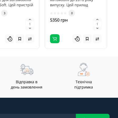
Soft. Цей пристрій
випуску. Цей прилад
проводити ..
призначений спеціально
3
0
для автомо..
5350 грн
Відправка в
Технічна
день замовлення
підтримка