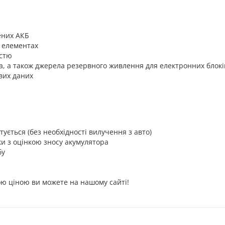
ених АКБ
 елементах
істю
а, а також джерела резервного живлення для електронних блокі
ових даних
тується (без необхідності вилучення з авто)
и з оцінкою зносу акумулятора
бу
ю ціною ви можете на нашому сайті!