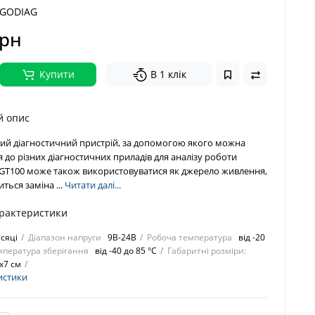
GODIAG
грн
Купити
В 1 клік
й опис
ий діагностичний пристрій, за допомогою якого можна
 до різних діагностичних приладів для аналізу роботи
.GT100 може також використовуватися як джерело живлення,
ться заміна ...
Читати далі...
арактеристики
ісяці
Діапазон напруги
9В-24В
Робоча температура
від -20
мпература зберігання
від -40 до 85 °C
Габаритні розміри:
х7 см
истики