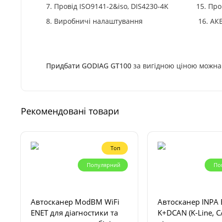
7. Провід ISO9141-2&iso, DIS4230-4K 15. Провід
8. Виробничі налаштування 16. АКБ п
Придбати GODIAG GT100
за вигідною ціною можна 
Рекомендовані товари
Топ
Популярний
По
Автосканер ModBM WiFi
Автосканер INP
ENET для діагностики та
K+DCAN (K-Line, C