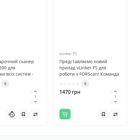
vLinker FS
арочний сканер
Представляємо новий
200 для
прилад vLinker FS для
ки всіх систем -
роботи з FORScan! Команда
й пристрій для
FORScan рекомендує vLinker
0
0
них ..
FS..
н
1470 грн