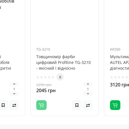
мобілів
i
TG-3210
AP200
ї
Товщиномір фарби
Мультим
обіля
цифровий Profiline TG-3210
AUTEL AP
кретні
- якісний і відносно
діагности
могою
недорогий прилад,
невелики
0
відповідний для п..
транспорт
3120 гр
2250 грн
2045 грн