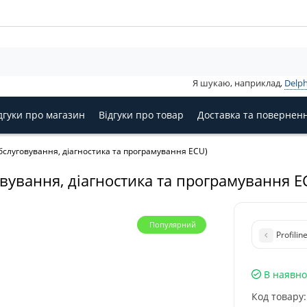
Я шукаю, наприклад,
Delph
дгуки про магазин
Відгуки про товар
Доставка та повернен
бслуговування, діагностика та програмування ECU)
вування, діагностика та програмування E
Популярний
Profili
В наявно
Код товару: