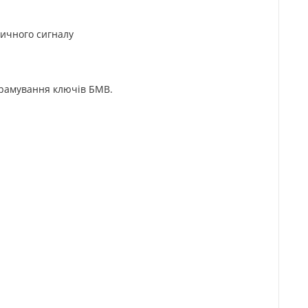
ричного сигналу
грамування ключів БМВ.