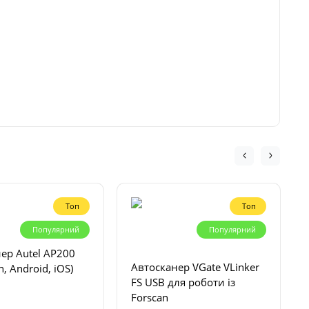
Топ
Топ
Популярний
Популярний
ер Autel AP200
Автосканер VGate VLinker
h, Android, iOS)
FS USB для роботи із
Forscan