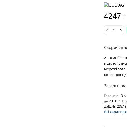
4247 
Скорочени
Автомобільн
підключатися
мережі авто
коли проводи
Загальні х
Гарантія
3 м
до 70 °C
Те
ДхШхВ: 23х18
Всі характер