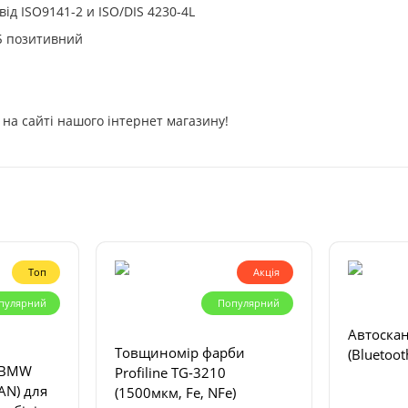
 ISO9141-2 и ISO/DIS 4230-4L
озитивний
на сайті нашого інтернет магазину!
Топ
Акція
пулярний
Популярний
Автоскан
Товщиномір фарби
(Bluetoot
A BMW
Profiline TG-3210
AN) для
(1500мкм, Fe, NFe)