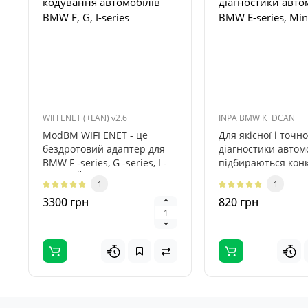
кодування автомобілів
діагностики авто
BMW F, G, I-series
BMW E-series, Min
WIFI ENET (+LAN) v2.6
INPA BMW K+DCAN
ModBM WIFI ENET - це
Для якісної і точно
бездротовий адаптер для
діагностики автом
BMW F -series, G -series, I -
підбираються кон
series. Його можна
сканери. За допо
1
1
викорис..
INPA BMW ко..
3300 грн
820 грн