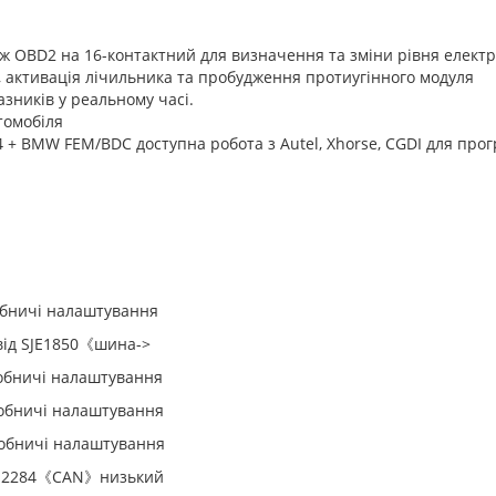
ж OBD2 на 16-контактний для визначення та зміни рівня елект
, активація лічильника та пробудження протиугінного модуля
зників у реальному часі.
томобіля
+ BMW FEM/BDC доступна робота з Autel, Xhorse, CGDI для про
чі налаштування
E1850《шина->
ичі налаштування
чі налаштування
чі налаштування
284《CAN》низький