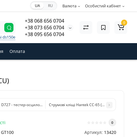
UA
RU
Валюта
Особистий кабінет
+38 068 656 0704
0
+38 073 656 0704
+38 095 656 0704
i ds150e
ня
Оплата
CU)
ne D727 - тестер-осцилограф
Струмові кліщі Hantek CC-65 (20kHz, 65A) для о
сті
0
GT100
Артикул:
13420