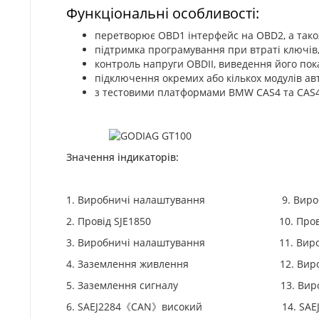
Функціональні особливості:
перетворює OBD1 інтерфейс на OBD2, а тако
підтримка програмування при втраті ключів
контроль напруги OBDII, виведення його пока
підключення окремих або кількох модулів ав
з тестовими платформами BMW CAS4 та CAS4 
Значення індикаторів:
1. Виробничі налаштування 9. Виробни
2. Провід SJE1850 10. Провід SJ
3. Виробничі налаштування 11. Виробн
4. Заземлення живлення 12. Виробни
5. Заземлення сигналу 13. Виробни
6. SAEJ2284《CAN》високий 14. SAEJ2