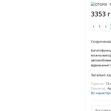
3353 
Скорочени
Багатофункц
можна викори
автомобілем. 
відмикання т
Загальні х
Гарантія
12 
Процесор
Ap
Всі характер
Доставка