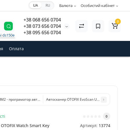
UA
RU
Валюта
Особистий кабінет
+38 068 656 0704
0
+38 073 656 0704
+38 095 656 0704
i ds150e
ня
Оплата
 IM2 - програматор автомобільних ключів з IMMO
Автосканер OTOFIX EvoScan Ultra (10.4", 4/128Gb,
сті
0
OTOFIX Watch Smart Key
Артикул:
13774