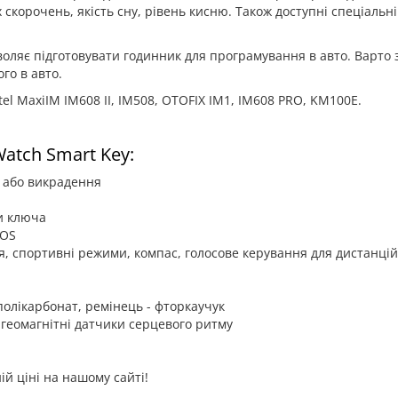
корочень, якість сну, рівень кисню. Також доступні спеціальні 
оляє підготовувати годинник для програмування в авто. Варто 
го в авто.
l MaxiIM IM608 II, IM508, OTOFIX IM1, IM608 PRO, KM100E.
atch Smart Key:
и або викрадення
и ключа
iOS
’я, спортивні режими, компас, голосове керування для дистанці
полікарбонат, ремінець - фторкаучук
 геомагнітні датчики серцевого ритму
ій ціні на нашому сайті!