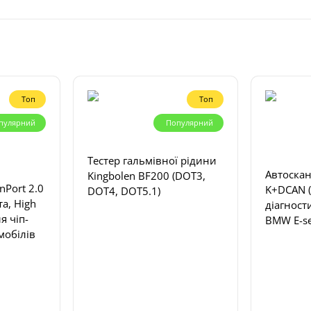
Топ
Топ
пулярний
Популярний
Тестер гальмівної рідини
Автоска
Kingbolen BF200 (DOT3,
Port 2.0
K+DCAN (
DOT4, DOT5.1)
та, High
діагност
я чіп-
BMW E-ser
мобілів