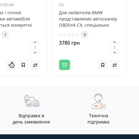
 K+DCAN
CX
ої і точної
Для любителів BMW
ики автомобіля
представляємо автосканер
ться конкретні
OBDlink CX, спеціально
 За допомогою
розроблений для
1
0
 ко..
BimmerCode. При..
3780 грн
Відправка в
Технічна
день замовлення
підтримка