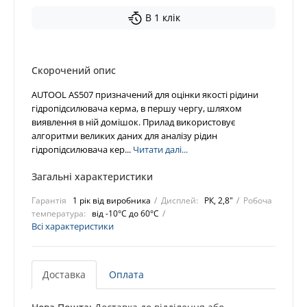
В 1 клік
Скорочений опис
AUTOOL AS507 призначений для оцінки якості рідини
гідропідсилювача керма, в першу чергу, шляхом
виявлення в ній домішок. Прилад використовує
алгоритми великих даних для аналізу рідин
гідропідсилювача кер...
Читати далі...
Загальні характеристики
Гарантія
1 рік від виробника
Дисплей:
РК, 2,8"
Робоча
температура:
від -10°C до 60°C
Всі характеристики
Доставка
Оплата