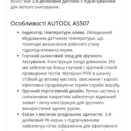
AS507 має
2,8-дюймовий дисплей з підсвічуванням
для легкого зчитування.
Особливості AUTOOL AS507
Індикатор температури оливи
. Обладнаний
вбудованим датчиком температури, що
полегшує визначення робочого стану
гідропідсилювача керма.
Гнучкий шланговий зонд для зручного
тестування
. Конструкція зонда довжиною 350
мм забезпечує більш гнучкий і зручний спосіб
проведення тестів. Матеріал PTFE в шлангу
стійкий до впливу мастила, окислення і корозії,
ефективно продовжуючи термін служби виробу.
Зручний портативний дизайн
. Ручна частина з
силіконовим покриттям забезпечує відмінний
захват і легку конструкцію для зручного
використання однією рукою.
Екран з високою роздільною здатністю
. 2,8-
дюймовий РК-екран з підсвічуванням
забезпечує чітке зображення для ефективного