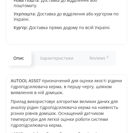
Нова Пошта:
Доставка до відділення або
поштомату.
Укрпошта:
Доставка до відділення або кур'єром по
Україні.
Кур'єр:
Доставка прямо додому по всій Україні.
0
Опис
Характеристики
Reviews
AUTOOL AS507
призначений для оцінки якості рідини
гідропідсилювача керма, в першу чергу, шляхом
виявлення в ній домішок.
Прилад використовує алгоритми великих даних для
аналізу рідин гідропідсилювача керма на наявність
різних рівнів домішок. Оснащений датчиком
температури для легкої оцінки роботи системи
гідропідсилювача керма.