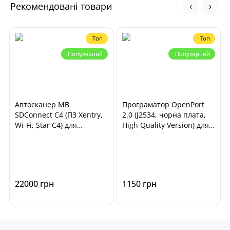
Рекомендовані товари
Топ
Топ
Популярний
Популярний
Автосканер MB
Програматор OpenPort
SDConnect C4 (ПЗ Xentry,
2.0 (J2534, чорна плата,
Wi-Fi, Star C4) для
High Quality Version) для
діагностики автомобілів
чіп-тюнінга ECU
Mercedes Benz, Smart
автомобілів
22000 грн
1150 грн