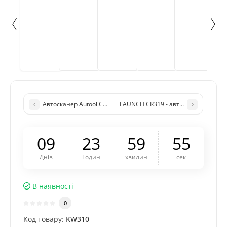
Автосканер Autool CS330 для діагностики легкових автомобіл
LAUNCH CR319 - автосканер 
0
9
2
3
5
9
5
4
Днів
Годин
хвилин
сек
В наявності
0
Код товару:
KW310