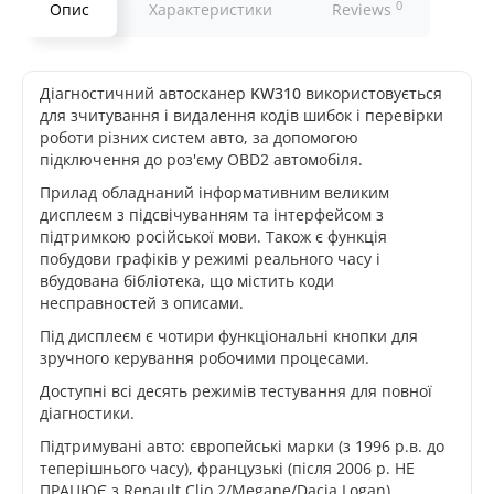
0
Опис
Характеристики
Reviews
Діагностичний автосканер
KW310
використовується
для зчитування і видалення кодів шибок і перевірки
роботи різних систем авто, за допомогою
підключення до роз'єму OBD2 автомобіля.
Прилад обладнаний інформативним великим
дисплеєм з підсвічуванням та інтерфейсом з
підтримкою російської мови. Також є функція
побудови графіків у режимі реального часу і
вбудована бібліотека, що містить коди
несправностей з описами.
Під дисплеєм є чотири функціональні кнопки для
зручного керування робочими процесами.
Доступні всі десять режимів тестування для повної
діагностики.
Підтримувані авто: європейські марки (з 1996 р.в. до
теперішнього часу), французькі (після 2006 р. НЕ
ПРАЦЮЄ з Renault Clio 2/Megane/Dacia Logan),