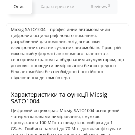
5
Опис
Характеристики
Reviews
Micsig SATO1004 – професійний автомобільний
цифровий осцилограф нового покоління,
розроблений для комплексної діагностики
електронних систем сучасних автомобілів. Пристрій
виконаний у форматі автономного планшета з
сенсорним екраном та вбудованим акумулятором, що
дозволяє проводити вимірювання безпосередньо
біля автомобіля без необхідності постійного
підключення до комп'ютера.
Характеристики та функції Micsig
SATO1004
Цифровий осцилограф Micsig SATO1004 оснащений
чотирма каналами вимірювання, смужкою
пропускання 100 МГц та швидкістю вибірки до 1
GSa/s. Глибина пам'яті до 70 Мпт дозволяє фіксувати
тривалі процеси без втрати деталей сигналу, а