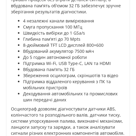
вбудована пам'ять об'ємом 32 ГБ забезпечує зручне
зберігання результатів діагностики.
4 незалежні канали вимірювання
Смуга пропускання 100 МГц
Швидкість вибірки до 1 GSa/s
Глибина пам'яті до 70 Mpts
8-дюймовий TFT LCD дисплей 800×600
Вбудований акумулятор 7500 мАч
До 5 годин автономної роботи
Підтримка Wi-Fi, USB Type-C, LAN та HDMI
Вбудована пам'ять 32 ГБ
Збереження осцилограм, скріншотів та відео
Підтримка віддаленого керування з ПК та
мобільних пристроїв
Декодування автомобільних та промислових
шин передачі даних
Осцилограф дозволяє діагностувати датчики ABS,
колінчастого та розподільного валів, датчики тиску,
системи упорскування палива, виконавчі механізми,
ланцюги запуску та зарядки, а також аналізувати
сигнали різних електронних компонентів автомобіля.