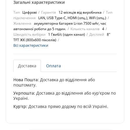
Загальні характеристики
Тип
Цифрові
Гарантія
12 місяців від виробника
Тип
підключення
LAN, USB Type-C, HDMI (опц.), WiFi (опц.)
Живлення
акумуляторна батарея Li-ion 7500 мАг, час
автономної роботи до 5 годин.
Кількість каналів
4
Швидкість вибірки
1 Гвиб/с (один канал)
Дисплей
8"
TFT ЖК (800х600 пікселів)
Всі характеристики
Доставка
Оплата
Нова Пошта:
Доставка до відділення або
поштомату.
Укрпошта:
Доставка до відділення або кур'єром по
Україні.
Кур'єр:
Доставка прямо додому по всій Україні.