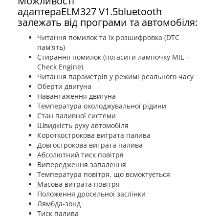
Можливості
адаптераELM327 V1.5bluetooth
залежать від програми та автомобіля:
Читання помилок та їх розшифровка (DTC
пам'ять)
Стирання помилок (погасити лампочку MIL –
Check Engine)
Читання параметрів у режимі реального часу
Оберти двигуна
Навантаження двигуна
Температура охолоджувальної рідини
Стан паливної системи
Швидкість руху автомобіля
Короткострокова витрата палива
Довгострокова витрата палива
Абсолютний тиск повітря
Випередження запалення
Температура повітря, що всмоктується
Масова витрата повітря
Положення дросельної заслінки
Лямбда-зонд
Тиск палива