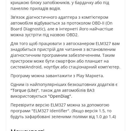
кришкою блоку запобіжників, у бардачку або під
панеллю приладів водія.
Зв'язок діагностичного адаптера з комп'ютером
автомобіля відбувається за протоколом OBD-II (On
Board Diagnostic), але в інтернеті його найчастіше
можна зустріти під назвою OBD2.
Для того щоб працювати з автосканером ELM327 вам
знадобиться пристрій для читання з встановленим
діагностичним програмним забезпеченням. Таким
пристроєм може бути смартфон або планшет на
системіAndroid, ноутбук або стаціонарний комп'ютер.
Програму можна завантажити з Play Маркета.
Одним із найпопулярніших безкоштовних додатків є
"Torque (Lite)"
, також для автомобілів ВАЗ
використовується
"OpenDiag"
.
Перевірити версію ELM327 можна за допомогою
програми "ELM327 Identifier". (Якщо версія 1.5, то
будуть зафарбовані зеленими полями від 1.0 до 1.4)