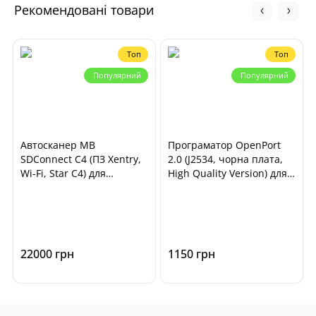
Рекомендовані товари
Топ
Топ
Популярний
Популярний
Автосканер MB
Програматор OpenPort
SDConnect C4 (ПЗ Xentry,
2.0 (J2534, чорна плата,
Wi-Fi, Star C4) для
High Quality Version) для
діагностики автомобілів
чіп-тюнінга ECU
Mercedes Benz, Smart
автомобілів
22000 грн
1150 грн