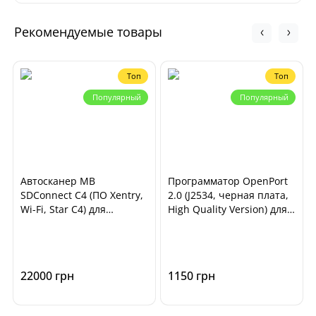
Рекомендуемые товары
Топ
Топ
Популярный
Популярный
Автосканер MB
Программатор OpenPort
SDConnect C4 (ПО Xentry,
2.0 (J2534, черная плата,
Wi-Fi, Star C4) для
High Quality Version) для
диагностики
чип-тюнинга ECU
автомобилей Mercedes
автомобилей
Benz, Smart
22000 грн
1150 грн