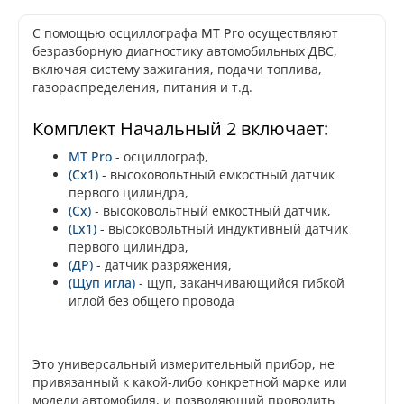
С помощью осциллографа
MT Pro
осуществляют
безразборную диагностику автомобильных ДВС,
включая систему зажигания, подачи топлива,
газораспределения, питания и т.д.
Комплект Начальный 2 включает:
MT Pro
- осциллограф,
(Cx1)
- высоковольтный емкостный датчик
первого цилиндра,
(Cx)
- высоковольтный емкостный датчик,
(Lx1)
- высоковольтный индуктивный датчик
первого цилиндра,
(ДР)
- датчик разряжения,
(Щуп игла)
- щуп, заканчивающийся гибкой
иглой без общего провода
Это универсальный измерительный прибор, не
привязанный к какой-либо конкретной марке или
модели автомобиля, и позволяющий проводить