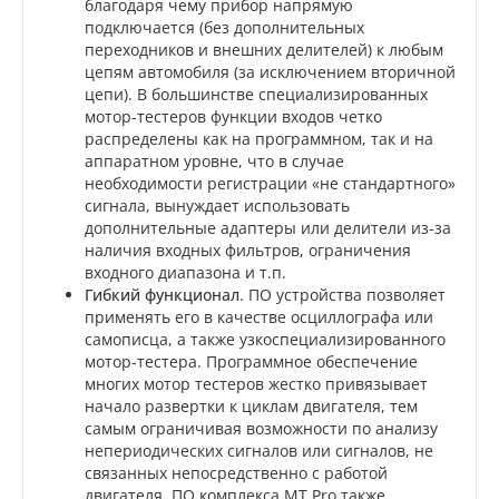
благодаря чему прибор напрямую
подключается (без дополнительных
переходников и внешних делителей) к любым
цепям автомобиля (за исключением вторичной
цепи). В большинстве специализированных
мотор-тестеров функции входов четко
распределены как на программном, так и на
аппаратном уровне, что в случае
необходимости регистрации «не стандартного»
сигнала, вынуждает использовать
дополнительные адаптеры или делители из-за
наличия входных фильтров, ограничения
входного диапазона и т.п.
Гибкий функционал
. ПО устройства позволяет
применять его в качестве осциллографа или
самописца, а также узкоспециализированного
мотор-тестера. Программное обеспечение
многих мотор тестеров жестко привязывает
начало развертки к циклам двигателя, тем
самым ограничивая возможности по анализу
непериодических сигналов или сигналов, не
связанных непосредственно с работой
двигателя. ПО комплекса MT Pro также