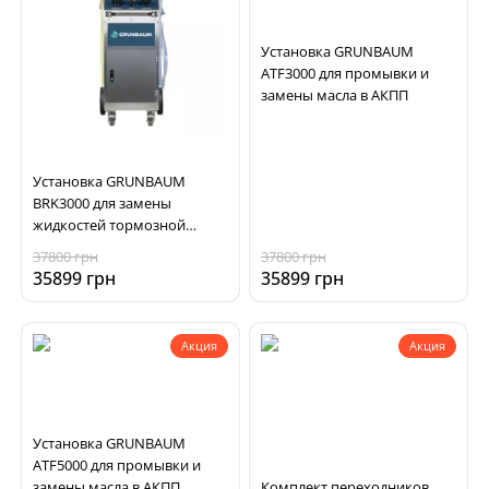
Установка GRUNBAUM
ATF3000 для промывки и
замены масла в АКПП
Установка GRUNBAUM
BRK3000 для замены
жидкостей тормозной
системы и гидроусилителя
37800 грн
37800 грн
руля
35899 грн
35899 грн
Акция
Акция
Установка GRUNBAUM
ATF5000 для промывки и
замены масла в АКПП
Комплект переходников