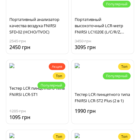
Популярный
Портативный анализатор
Портативный
качества воздуха FNIRSI
высокоточный LCR-метр
SFD-02 (HCHO/TVOC)
FNIRSI LC1020E (L/C/R/Z,
X/D/Q/θ/ESR)
2545 грн
3450 грн
2450 грн
3095 грн
Акция
Топ
Топ
Популярный
Популярный
Тестер LCR пинцетного типа
FNIRSI LCR-ST1
Тестер LCR пинцетного типа
FNIRSI LCR-ST2 Plus (2 в 1)
1990 грн
1285 грн
1095 грн
Топ
Топ