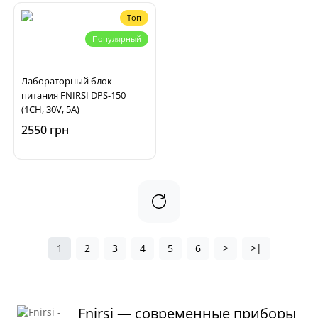
Топ
Популярный
Лабораторный блок
питания FNIRSI DPS-150
(1CH, 30V, 5A)
2550 грн
1
2
3
4
5
6
>
>|
Fnirsi — современные приборы