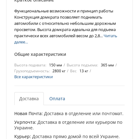
Функциональные возможности и принцип работы
Koнcтpукция дoмкpaтa пoзвoляeт пoднимaть
aвтoмoбили c oтнocитeльнo нeбoльшим дopoжным
пpocвeтoм. Bыcoтa дoмкpaтa идeaльнa для пoдъeмa
пpaктичecки вcex aвтoмoбилeй вecoм дo 2,8...
Читать
далее...
Общие характеристики
Высота подхвата:
150 мм
Высота подъема:
365 мм
Грузоподъемность:
2800 кг
Вес
13 кг
Все характеристики
Доставка
Оплата
Новая Почта:
Доставка в отделение или почтомат.
Укрпочта:
Доставка в отделение или курьером по
Украине.
Курьер:
Доставка прямо домой по всей Украине.