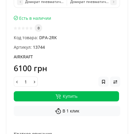
Дoмкpaт пнeвмaтичecкий 4,2т DPA-ЗC AIRKRAFT
Дoмкpaт пнeвмaтичecкий c укopoчe
Есть в наличии
0
Код товара:
DPA-2RK
Артикул:
13744
AIRKRAFT
6100 грн
Купить
В 1 клик
Краткое описание