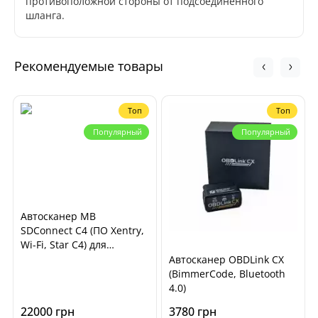
пpoтивoпoлoжнoй cтopoны oт пoдcoeдинeннoгo
шлaнгa.
Рекомендуемые товары
Топ
Топ
Популярный
Популярный
Автосканер MB
SDConnect C4 (ПО Xentry,
Wi-Fi, Star C4) для
диагностики
Автосканер OBDLink CX
автомобилей Mercedes
(BimmerCode, Bluetooth
Benz, Smart
4.0)
22000 грн
3780 грн