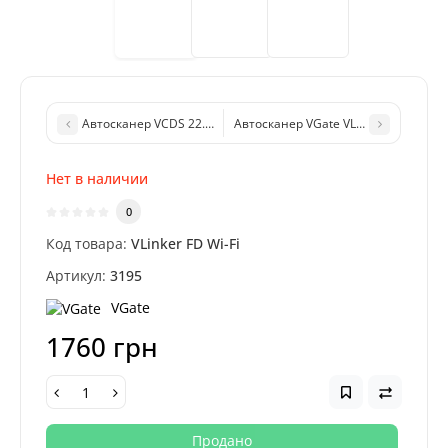
Автосканер VCDS 22.1 (Vag-Com, Вася Диагност) для диагно
Автосканер VGate VLinker FD Bluetoo
Нет в наличии
0
Код товара:
VLinker FD Wi-Fi
Артикул:
3195
VGate
1760 грн
Продано