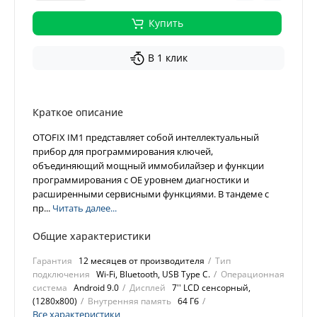
Купить
В 1 клик
Краткое описание
OTOFIX IM1 представляет собой интеллектуальный
прибор для программирования ключей,
объединяющий мощный иммобилайзер и функции
программирования с OE уровнем диагностики и
расширенными сервисными функциями. В тандеме с
пр...
Читать далее...
Общие характеристики
Гарантия
12 месяцев от производителя
Тип
подключения
Wi-Fi, Bluetooth, USB Type C.
Операционная
система
Android 9.0
Дисплей
7'' LCD сенсорный,
(1280х800)
Внутренняя память
64 Гб
Все характеристики