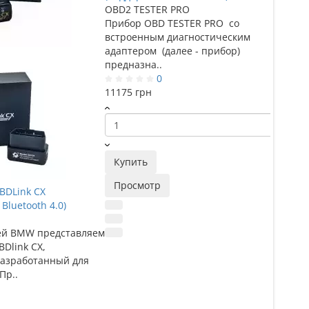
OBD2 TESTER PRO
Прибор OBD TESTER PRO со
встроенным диагностическим
адаптером (далее - прибор)
предназна..
0
Тестер
11175 грн
Autool 
BT460
Autool
оборуд
прибор
Купить
исполь
Просмотр
BDLink CX
2200 г
Bluetooth 4.0)
ей BMW представляем
Dlink CX,
разработанный для
Купи
Пр..
Прос