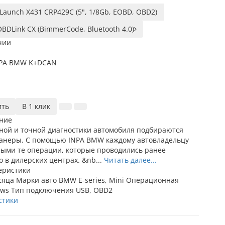
Launch X431 CRP429C (5", 1/8Gb, EOBD, OBD2)
BDLink CX (BimmerCode, Bluetooth 4.0)
чии
PA BMW K+DCAN
ить
В 1 клик
ание
ной и точной диагностики автомобиля подбираются
канеры. С помощью INPA BMW каждому автовладельцу
ными те операции, которые проводились ранее
 в дилерских центрах. &nb...
Читать далее...
еристики
сяца
Марки авто
BMW E-series, Mini
Операционная
ows
Тип подключения
USB, OBD2
стики