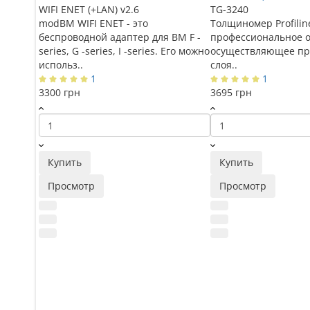
WIFI ENET (+LAN) v2.6
TG-3240
modBM WIFI ENET - это
Толщиномер Profilin
беспроводной адаптер для BM F -
профессиональное о
series, G -series, I -series. Его можно
осуществляющее пр
использ..
слоя..
1
1
3300 грн
3695 грн
Купить
Купить
Просмотр
Просмотр