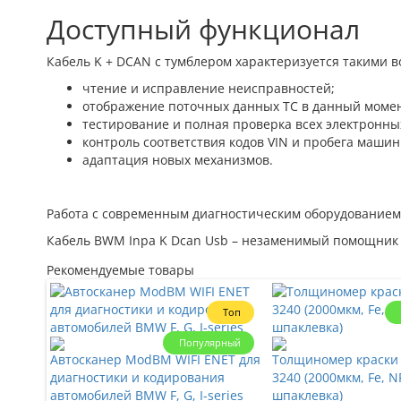
Доступный функционал
Кабель K + DCAN с тумблером характеризуется такими 
чтение и исправление неисправностей;
отображение поточных данных ТС в данный момен
тестирование и полная проверка всех электронных
контроль соответствия кодов VIN и пробега машин
адаптация новых механизмов.
Работа с современным диагностическим оборудованием 
Кабель BWM Inpa K Dcan Usb – незаменимый помощник 
Рекомендуемые товары
Топ
Популярный
Автосканер ModBM WIFI ENET для
Толщиномер краски P
диагностики и кодирования
3240 (2000мкм, Fe, N
автомобилей BMW F, G, I-series
шпаклевка)