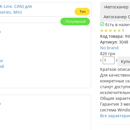
Автосканер 
Топ
Автосканер O
Популярный
Есть в нали
1
Код товара:
IN
Артикул:
3048
No brand
820 грн
Куп
Краткое опис
Для качествен
конкретные с
станут доступ
исключительно
Общие характ
Гарантия
3 ме
система
Wind
Все характери