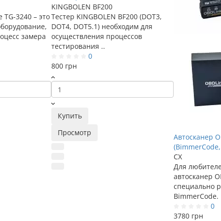
KINGBOLEN BF200
e TG-3240 – это
Тестер KINGBOLEN BF200 (DOT3,
борудование,
DOT4, DOT5.1) необходим для
оцесс замера
осуществления процессов
тестирования ..
0
800 грн
Купить
Просмотр
Автосканер O
(BimmerCode, 
CX
Для любител
автосканер OB
специально 
BimmerCode. 
0
3780 грн