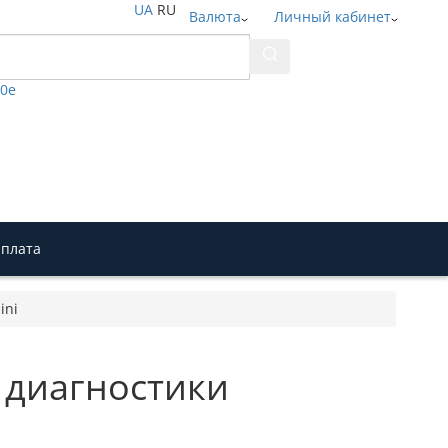
UA
RU
Валюта
Личный кабинет
50e
плата
ini
 диагностики