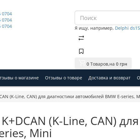
6 0704
6 0704
6 0704
Я ищу, например,
Delphi ds1
0
Tоваров,
на
0 грн
тзывы о магазине
Отзывы о товаре
Доставка и возврат
О
N (K-Line, CAN) для диагностики автомобилей BMW E-series, M
K+DCAN (K-Line, CAN) для
ies, Mini