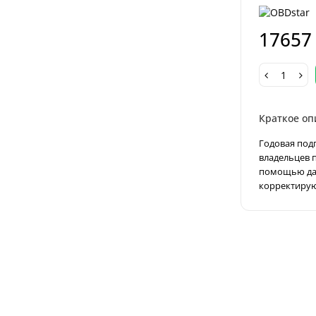
17657
Краткое оп
Годовая под
владельцев п
помощью дан
корректирую