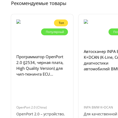
Рекомендуемые товары
Топ
Популярный
По
Автосканер INPA
Программатор OpenPort
K+DCAN (K-Line, C
2.0 (J2534, черная плата,
диагностики
High Quality Version) для
автомобилей BM
чип-тюнинга ECU
series, Mini
автомобилей
OpenPort 2.0 (China)
INPA BMW K+DCAN
OpenPort 2.0 – устройство,
Для качественной