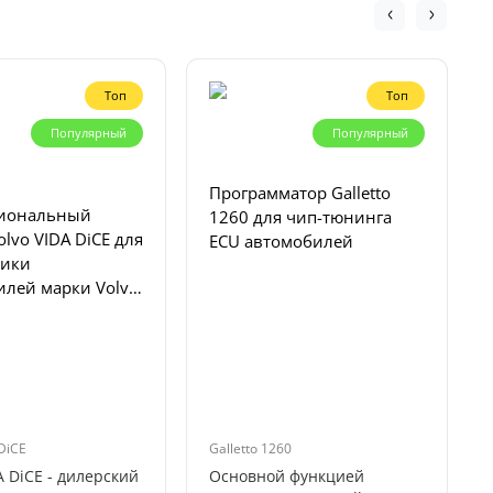
Топ
Топ
Популярный
Популярный
Программатор Galletto
иональный
1260 для чип-тюнинга
olvo VIDA DiCE для
ECU автомобилей
тики
илей марки Volvo
в.
DiCE
Galletto 1260
A DiCE - дилерский
Основной функцией