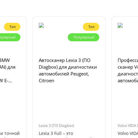
Топ
Топ
пулярный
Популярный
 BMW
Автосканер Lexia 3 (ПО
Професс
AN) для
Diagbox) для диагностики
сканер V
автомобилей Peugeot,
диагнос
W E-
Citroen
автомоб
с 1999 г.
Lexia 3 (ПЗ Diagbox)
Volvo VIDA 
 и точной
Lexia 3 Full – это
Volvo VID