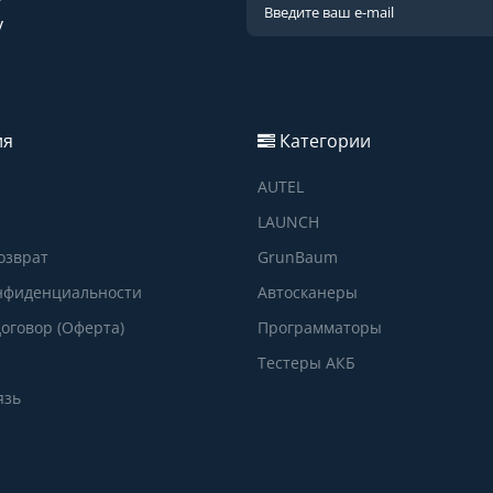
?
у
ия
Категории
AUTEL
LAUNCH
озврат
GrunBaum
нфиденциальности
Автосканеры
оговор (Оферта)
Программаторы
Тестеры АКБ
язь