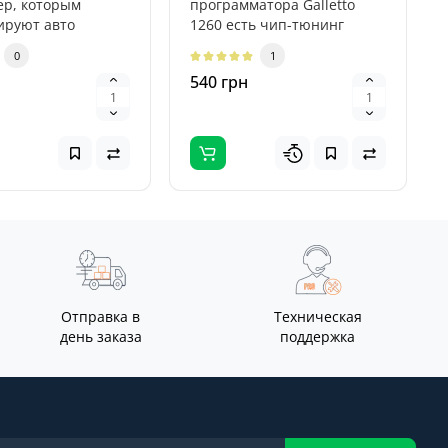
ер, которым
программатора Galletto
ируют авто
1260 есть чип-тюнинг
теля Volvo (1999 -
(чтение и запись
0
1
прошивки) двигат..
н
540 грн
Отправка в
Техническая
день заказа
поддержка