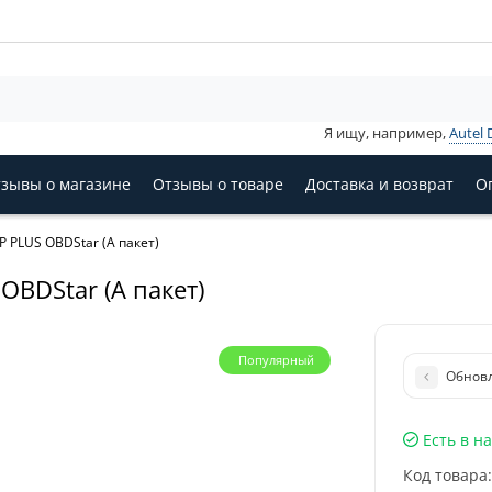
Я ищу, например,
Autel 
зывы о магазине
Отзывы о товаре
Доставка и возврат
О
P PLUS OBDStar (А пакет)
OBDStar (А пакет)
Популярный
Обновл
Есть в н
Код товара: