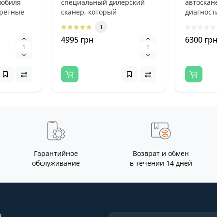
мобиля
специальный дилерский
автоскан
кретные
сканер, который
диагност
ью INPA
предназначен для
производи
1
транспортных средств от
2014 ..
4995 грн
6300 гр
пр..
Гарантийное
Возврат и обмен
обслуживание
в течении 14 дней