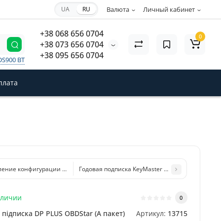
UA
RU
Валюта
Личный кабинет
+38 068 656 0704
0
+38 073 656 0704
+38 095 656 0704
DS900 BT
плата
ение конфигурации OBDSTAR Key Master DP PLUS (Пакет B-C)
Годовая подписка KeyMaster DP PLUS OBDStar (B
аличии
0
підписка DP PLUS OBDStar (А пакет)
Артикул:
13715