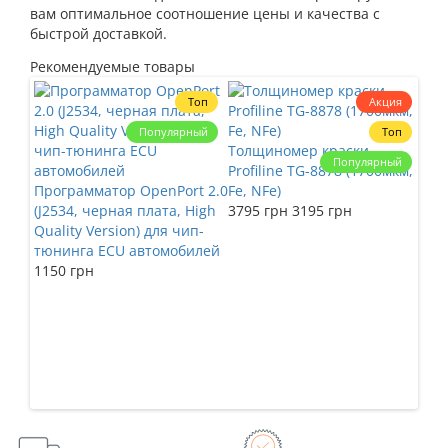
вам оптимальное соотношение цены и качества с
быстрой доставкой.
Рекомендуемые товары
Топ
Акция
Популярный
Топ
Толщиномер краски
Тол
Популярный
Profiline TG-8878 (1700мкм,
Pro
Программатор OpenPort 2.0
Fe, NFe)
Fe,
(J2534, черная плата, High
3795 грн
3195 грн
225
Quality Version) для чип-
тюнинга ECU автомобилей
1150 грн