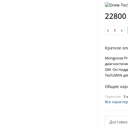
22800
Краткое оп
Mongoose Pr
диагностиче
GM. Он подд
Tech2WIN для
Общие хар
Гарантия
3 
Все характе
Доставка