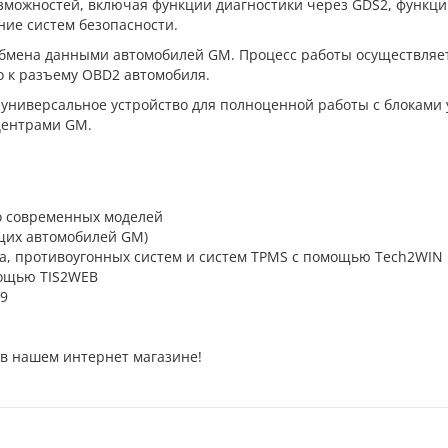
зможностей, включая функции диагностики через GDS2, функци
ие систем безопасности.
бмена данными автомобилей GM. Процесс работы осуществляе
о к разъему OBD2 автомобиля.
о универсальное устройство для полноценной работы с блоками
центрами GM.
о современных моделей
ущих автомобилей GM)
ова, противоугонных систем и систем TPMS с помощью Tech2WIN
мощью TIS2WEB
9
в нашем интернет магазине!