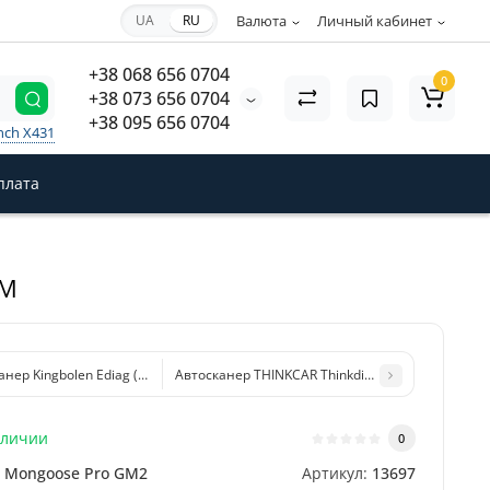
UA
RU
Валюта
Личный кабинет
+38 068 656 0704
0
+38 073 656 0704
+38 095 656 0704
nch X431
плата
GM
анер Kingbolen Ediag (ПО Diagzone Pro)
Автосканер THINKCAR Thinkdiag 2 (ПО Diagzone P
аличии
0
Mongoose Pro GM2
Артикул:
13697