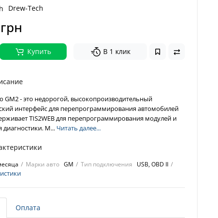
Drew-Tech
 грн
Купить
В 1 клик
исание
o GM2 - это недорогой, высокопроизводительный
ский интерфейс для перепрограммирования автомобилей
ерживает TIS2WEB для перепрограммирования модулей и
 диагностики. M...
Читать далее...
актеристики
месяца
Марки авто
GM
Тип подключения
USB, OBD II
ристики
Оплата