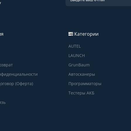
у
ия
Категории
AUTEL
LAUNCH
озврат
GrunBaum
нфиденциальности
Автосканеры
оговор (Оферта)
Программаторы
Тестеры АКБ
язь