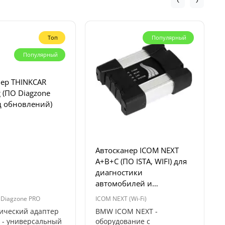
Топ
Популярный
Популярный
нер THINKCAR
g (ПО Diagzone
од обновлений)
Автосканер ICOM NEXT
A+B+C (ПО ISTA, WIFI) для
диагностики
автомобилей и
мотоциклов BMW, MINI
+ Diagzone PRO
ICOM NEXT (Wi-Fi)
ический адаптер
BMW ICOM NEXT -
g - универсальный
оборудование с