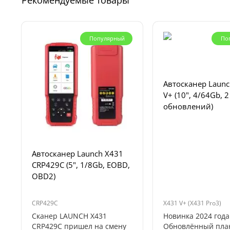
Рекомендуемые товары
Популярный
По
Автосканер Launc
V+ (10", 4/64Gb, 2
обновлений)
Автосканер Launch X431
CRP429C (5", 1/8Gb, EOBD,
OBD2)
CRP429C
X431 V+ (X431 Pro3)
Сканер LAUNCH X431
Новинка 2024 года
CRP429C пришел на смену
Обновлённый пла