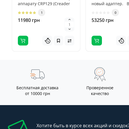
аппарату CRP129 (Creader
новый адаптер. В
VIII+). Он является компакт..
от устаревших при
1
0
11980 грн
53250 грн
Бесплатная доставка
Проверенное
от 10000 грн
качество
Хотите быть в курсе всех акций и скидок