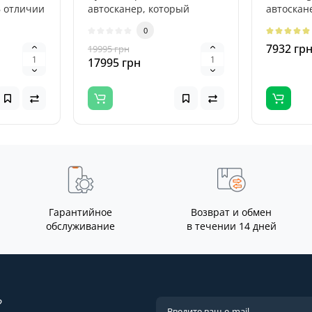
 отличии
автосканер, который
автоскан
боров..
отличается
диагност
0
универсальностью.
автомобил
7932 гр
19995 грн
Устройство не предн..
17995 грн
Гарантийное
Возврат и обмен
обслуживание
в течении 14 дней
?