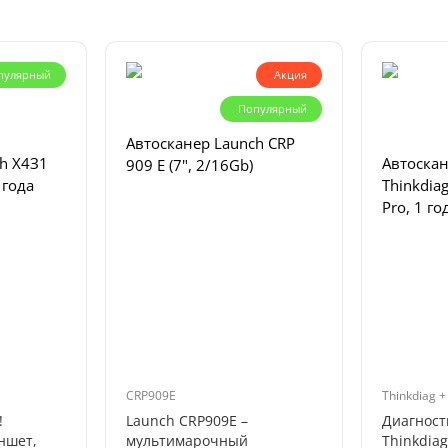
пулярный
Акция
Популярный
Автосканер Launch CRP
h X4З1
Автоска
909 E (7", 2/16Gb)
 года
Thinkdia
Pro, 1 г
CRP909E
Thinkdiag 
!
Launch CRP909E –
Диагност
ншет,
мультимарочный
Thinkdia