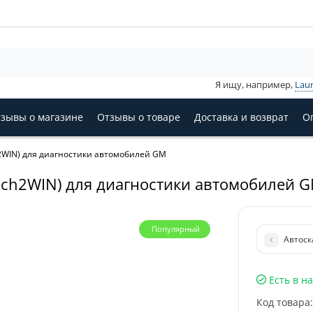
Я ищу, например,
Lau
зывы о магазине
Отзывы о товаре
Доставка и возврат
О
2WIN) для диагностики автомобилей GM
ech2WIN) для диагностики автомобилей 
Популярный
Автоск
Есть в н
Код товара: