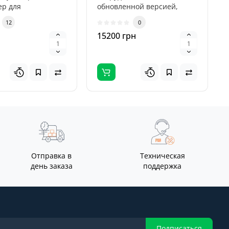
ер для
обновленной версией,
ики всех систем
которое предназначенное
12
0
я...
для компьютерной
н
15200 грн
диагнос..
Отправка в
Техническая
день заказа
поддержка
Подписаться