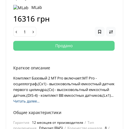
MLab
16316 грн
Продано
Краткое описание
Комплект Базовый 2 MT Pro включает:MT Pro -
осциллограф,(Cx1) - высоковольтный емкостный датчик
первого цилиндра,(Cx) - высоковольтный емкостный
датчик,(DIS-4) - комплект ВВ емкостных датчиков,(Lx1)...
Читать далее...
Общие характеристики
Гарантия
12 месяцев от производителя
Тип
подключения
Ethernet (RJ45)
Количество каналов
8