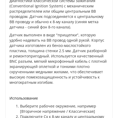
диагностики классической системы зажигания
(Conventional Ignition System) с механическим
распределителем или общим центральным ВВ
проводом. Датчик подсоединяется к центральному
ВВ проводу и обычно к 8-му каналу (синяя метка
датчика - синий фон 8-го канала).
Датчик выполнен в виде "прищепки", которую
удобно надевать на ВВ провод одной рукой. Корпус
датчика изготовлен из бензо-маслостойкого
пластика, толщина стенки 2.5 мм. Датчик разборной
и ремонтопригодный. Используется качественный
BNC разъем, мягкий микрофонный кабель с плотной
экранирующей оплеткой и тонкими плотно
скрученными медными жилами, что обеспечивает
высокую помехозащищенность и устойчивость к
многократным изгибам.
Использование
Выберите рабочее окружение, например
[Вторичное напряжение / Классическая]
Подключите Cx к 8-му каналу и центральному