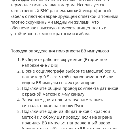
термопластичным эластомером. Используется
качественный BNC разъем, мягкий микрофонный
кабель с плотной экранирующей оплеткой и тонкими
плотно скрученными медными жилами, что
обеспечивает высокую помехозащищенность и
устойчивость к многократным изгибам.
Порядок определения полярности ВВ импульсов
Выберите рабочее окружение [Вторичное
напряжение / DIS].
В окне осциллографа выберите масштаб оси X,
например 0.5 сек, чтобы одновременно были
видны ВВ импульсы всех цилиндров
Подключите общий провод комплекта датчиков
с красной меткой к 7-му каналу
Запустите двигатель и запустите запись
сигнала, нажав на кнопку Пуск
Подключите один из ВВ датчиков с красной
меткой к любому ВВ проводу, если на экране
появился ВВ импульс, направленный вверх
(положительный), - оставьте ВВ датчик на этом