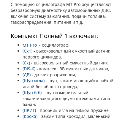
С помощью осциллографа
MT Pro
осуществляют
безразборную диагностику автомобильных ДВС,
включая систему зажигания, подачи топлива,
газораспределения, питания и т.д.
Комплект Полный 1 включает:
MT Pro
- осциллограф,
(Cx1)
- высоковольтный емкостный датчик
первого цилиндра,
(Cx)
- высоковольтный емкостный датчик,
(DIS-6)
- комплект ВВ емкостных датчиков,
(ДР)
- датчик разряжения,
(Щуп игла)
- щуп, заканчивающийся гибкой
иглой без общего провода,
(Щуп б-б)
- щуп измерительный,
заканчивающийся двумя штекерами типа
банан,
(ПРИГ)
- пробник-игла на гибкой пружине
(КрокS)
- зажим типа крокодил, маленький