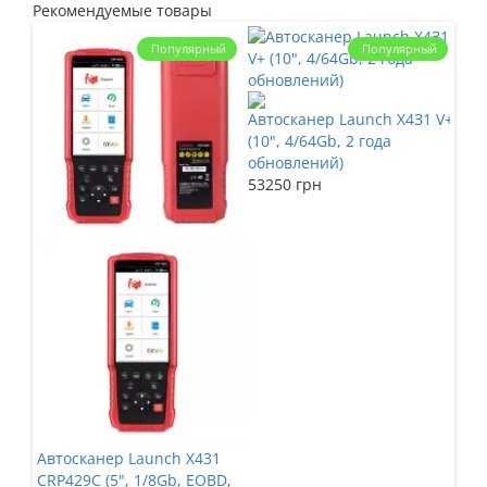
Рекомендуемые товары
Популярный
Популярный
Авт
Автосканер Launch X4З1 V+
E (7
(10", 4/64Gb, 2 года
199
обновлений)
53250 грн
Автосканер Launch X431
CRP429C (5", 1/8Gb, EOBD,