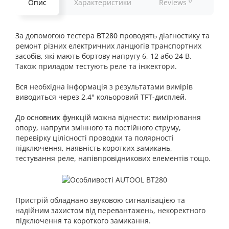
0
Опис
Характеристики
Reviews
Ко
За допомогою тестера
BT280
проводять діагностику та
ремонт різних електричних ланцюгів транспортних
засобів, які мають бортову напругу 6, 12 або 24 В.
Також приладом тестують реле та інжектори.
Вся необхідна інформація з результатами вимірів
виводиться через 2,4" кольоровий
TFT-дисплей
.
До основних функцій
можна віднести: вимірювання
опору, напруги змінного та постійного струму,
перевірку цілісності проводки та полярності
підключення, наявність коротких замикань,
тестування реле, напівпровідникових елементів тощо.
Пристрій обладнано звуковою сигналізацією та
надійним захистом від перевантажень, некоректного
підключення та короткого замикання.