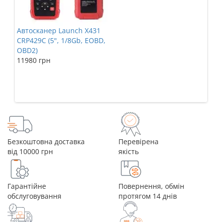
Автосканер Launch X431
Авт
CRP429C (5", 1/8Gb, EOBD,
A+B
OBD2)
діа
11980 грн
мот
152
Безкоштовна доставка
Перевірена
від 10000 грн
якість
Гарантійне
Повернення, обмін
обслуговування
протягом 14 днів