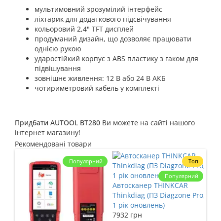
мультимовний зрозумілий інтерфейс
ліхтарик для додаткового підсвічування
кольоровий 2,4" TFT дисплей
продуманий дизайн, що дозволяє працювати
однією рукою
ударостійкий корпус з ABS пластику з гаком для
підвішування
зовнішнє живлення: 12 В або 24 В АКБ
чотириметровий кабель у комплекті
Придбати AUTOOL BT280
Ви можете на сайті нашого
інтернет магазину!
Рекомендовані товари
Популярний
Топ
Популярний
Автосканер THINKCAR
Thinkdiag (ПЗ Diagzone Pro,
1 рік оновлень)
7932 грн