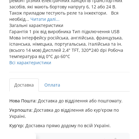
ремонт різних електричних ланцюгів транспортних
засобів, які мають бортову напругу 6, 12 або 24 В.
Також приладом тестують реле та інжектори. Вся
необхід...
Читати далі...
Загальні характеристики
Гарантія
1 рік від виробника
Тип підключення
USB
Мова інтерфейсу
російська, англійська, французька,
іспанська, німецька, португальська, італійська та ін.
(всього 14 мов)
Дисплей
2,4" TFT, 320*240 dpi
Робоча
температура
від 0°C до 60°C
Всі характеристики
Доставка
Оплата
Нова Пошта:
Доставка до відділення або поштомату.
Укрпошта:
Доставка до відділення або кур'єром по
Україні.
Кур'єр:
Доставка прямо додому по всій Україні.