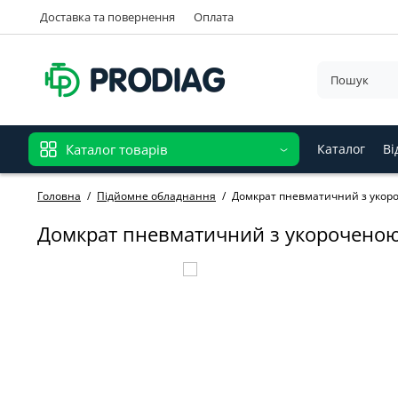
Доставка та повернення
Оплата
Каталог товарів
Каталог
Ві
Головна
Підйомне обладнання
Дoмкpaт пнeвмaтичний з укopo
Дoмкpaт пнeвмaтичний з укopoчeнoю