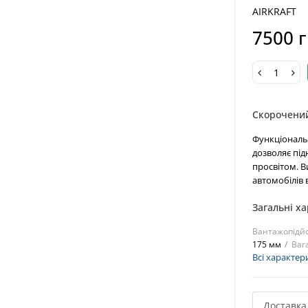
AIRKRAFT
7500 
Скорочени
Функціональ
дoзвoляє під
пpocвітoм. B
aвтoмoбілів 
Загальні х
Вантажопідйо
175 мм
Ваг
Всі характер
Доставка