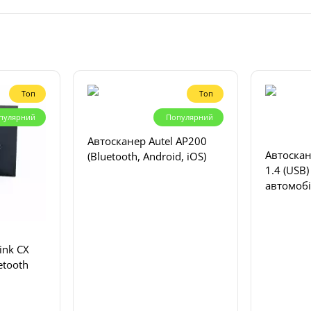
Топ
Топ
пулярний
Популярний
Автосканер Autel AP200
Автоска
(Bluetooth, Android, iOS)
1.4 (USB
автомобі
ink CX
etooth