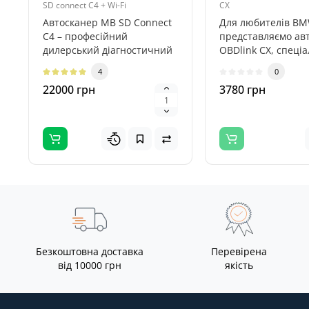
SD connect C4 + Wi-Fi
CX
Автосканер MB SD Connect
Для любителів B
C4 – професійний
представляємо ав
дилерський діагностичний
OBDlink CX, спеці
комплекс для автомобілів
розроблений для
4
0
Mercedes..
BimmerCode. При.
22000 грн
3780 грн
Безкоштовна доставка
Перевірена
від 10000 грн
якість