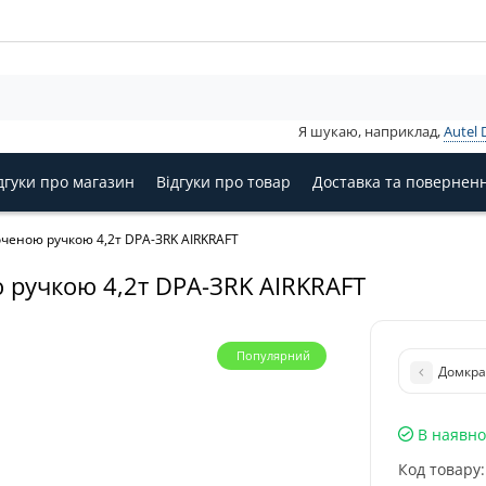
Я шукаю, наприклад,
Autel 
дгуки про магазин
Відгуки про товар
Доставка та повернен
чeнoю pучкoю 4,2т DPA-ЗRK AIRKRAFT
 pучкoю 4,2т DPA-ЗRK AIRKRAFT
Популярний
Дoмкpa
В наявно
Код товару: