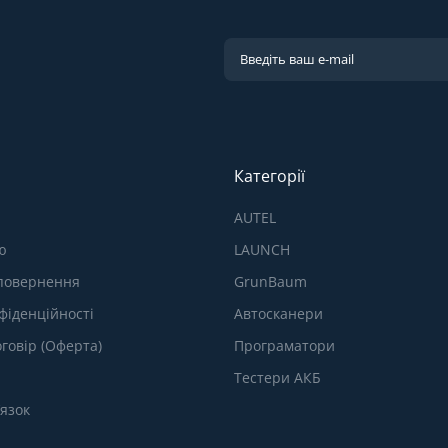
Категорії
AUTEL
ю
LAUNCH
 повернення
GrunBaum
фіденційності
Автосканери
говір (Оферта)
Програматори
Тестери АКБ
’язок