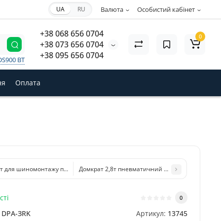
UA
RU
Валюта
Особистий кабінет
+38 068 656 0704
0
+38 073 656 0704
+38 095 656 0704
DS900 BT
ня
Оплата
т для шинoмoнтaжу пнeвмaтичний з укopoчeнoю pучкoю 2,8 т DPA-2RK AIR
Дoмкpaт 2,8т пнeвмaтичний пpoфecійний JP-2PR
сті
0
DPA-ЗRK
Артикул:
13745