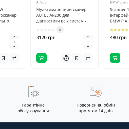
AP200
BMW Scanne
MW
Мультимарочний сканер
Scanner 1
тосканер
AUTEL AP200 для
інтерфей
ально
діагностики всіх систем -
BMW P.A.
невеликий пристрій для
дозволяє 
0
.
транспортних ..
3120 грн
480 грн
Гарантійне
Повернення, обмін
обслуговування
протягом 14 днів