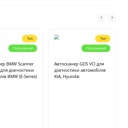
Топ
Топ
Популярний
Популярний
нер BMW Scanner
Автосканер GDS VCI для
) для діагностики
діагностики автомобілів
лів BMW (E-Series)
KIA, Hyundai