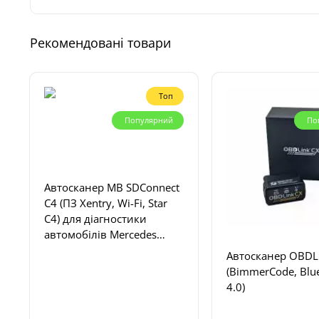
Рекомендовані товари
Топ
Популярний
По
Автосканер MB SDConnect
C4 (ПЗ Xentry, Wi-Fi, Star
C4) для діагностики
автомобілів Mercedes
Benz, Smart
Автосканер OBDL
(BimmerCode, Blu
4.0)