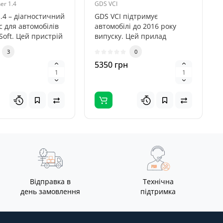
r 1.4
GDS VCI
.4 – діагностичний
GDS VCI підтримує
с для автомобілів
автомобілі до 2016 року
Soft. Цей пристрій
випуску. Цей прилад
проводити ..
призначений спеціально
3
0
для автомо..
5350 грн
Відправка в
Технічна
день замовлення
підтримка