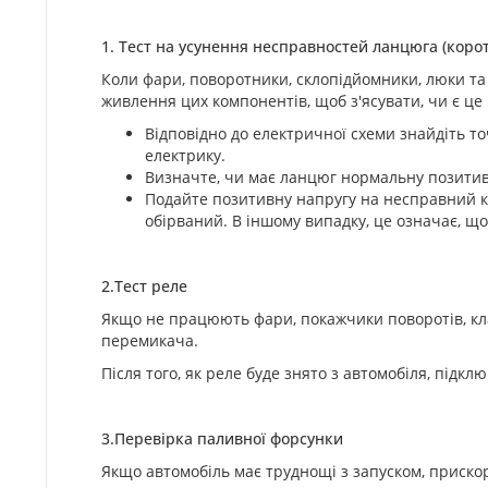
1. Тест на усунення несправностей ланцюга (коро
Коли фари, поворотники, склопідйомники, люки та
живлення цих компонентів, щоб з'ясувати, чи є 
Відповідно до електричної схеми знайдіть т
електрику.
Визначте, чи має ланцюг нормальну позитив
Подайте позитивну напругу на несправний к
обірваний. В іншому випадку, це означає, 
2.Тест реле
Якщо не працюють фари, покажчики поворотів, кла
перемикача.
Після того, як реле буде знято з автомобіля, підкл
3.Перевірка паливної форсунки
Якщо автомобіль має труднощі з запуском, приско