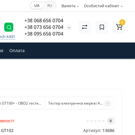
UA
RU
Валюта
Особистий кабінет
+38 068 656 0704
0
+38 073 656 0704
+38 095 656 0704
nch X431
ня
Оплата
 GT100+ - OBD2 тестер (обслуговування, діагностика та програмування EC
Тестер електричної мережі Autel Powerscan PS1
явності
0
GT102
Артикул:
13686