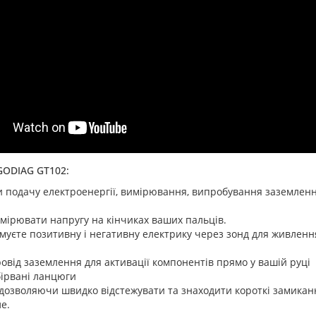
GODIAG GT102:
 подачу електроенергії, вимірювання, випробування заземлення,
мірювати напругу на кінчиках ваших пальців.
уєте позитивну і негативну електрику через зонд для живленн
овід заземлення для активації компонентів прямо у вашій руці
бірвані ланцюги
 дозволяючи швидко відстежувати та знаходити короткі замикан
е.