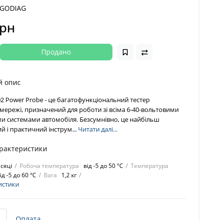
GODIAG
грн
Продано
й опис
 Power Probe - це багатофункціональний тестер
мережі, призначений для роботи зі всіма 6-40-вольтовими
и системами автомобіля. Безсумнівно, це найбільш
й і практичний інструм...
Читати далі...
арактеристики
ісяці
Робоча температура
від -5 до 50 °C
Температура
ід -5 до 60 °C
Вага
1,2 кг
истики
Оплата