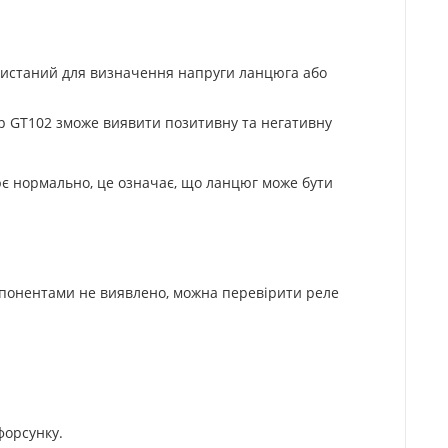
ористаний для визначення напруги ланцюга або
ер GT102 зможе виявити позитивну та негативну
є нормально, це означає, що ланцюг може бути
омпонентами не виявлено, можна перевірити реле
форсунку.