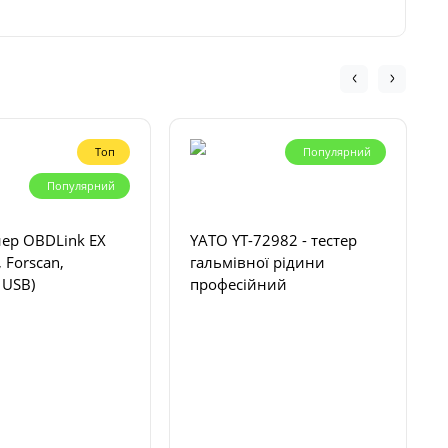
Топ
Популярний
Популярний
ер OBDLink EX
YATO YT-72982 - тестер
, Forscan,
гальмівної рідини
 USB)
професійний