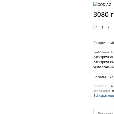
3080 
Скорочени
GODIAG GT102
електричної 
електричним
універсальни
Загальні х
Гарантія
3 м
зберігання
в
Всі характер
Доставка