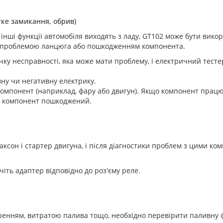
тке замикання, обрив)
 інші функції автомобіля виходять з ладу, GT102 може бути вик
це проблемою ланцюга або пошкодженням компонента.
очку несправності, яка може мати проблему, і електричний тест
ну чи негативну електрику.
омпонент (наприклад, фару або двигун). Якщо компонент працю
що компонент пошкоджений.
ксон і стартер двигуна, і після діагностики проблем з цими к
ючіть адаптер відповідно до роз'єму реле.
ренням, витратою палива тощо, необхідно перевірити паливну 