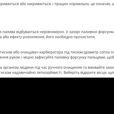
кривається або закривається, і працює нормально, це означає, 
 палива відбувається нерівномірно. У зазорі паливної форсунки
а або ефекту розпилення, його необхідно прочистити.
 тиском або очищувач карбюратора під тиском (діаметр сопла о
ння рукою і міцно зафіксуйте паливну форсунку пальцями, щоб
на організм людини під час ручного очищення та вживайте захи
 тиском надзвичайно легкозаймисті. Виберіть відкрите місце, щ