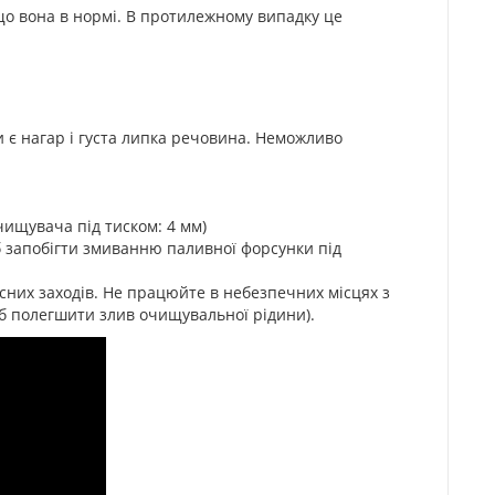
що вона в нормі. В протилежному випадку це
 є нагар і густа липка речовина. Неможливо
чищувача під тиском: 4 мм)
 запобігти змиванню паливної форсунки під
сних заходів. Не працюйте в небезпечних місцях з
об полегшити злив очищувальної рідини).