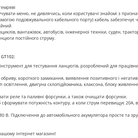
темряві
учувати меню, не дивлячись, коли користувачі знайомі з призн
омогою подовжувального кабельного порту) кабель забезпечує ч
ійний
циклів, вантажівок, автобусів, інженерної техніки, суден, тракто
анцюги постійного струму.
 GT102:
інструмент для тестування ланцюгів, розроблений для працівник
 обриву, короткого замикання, виявлення позитивного і негатив
п освітлення, двигуна склопідйомника, клаксона, блоку живленн
увати реле та паливні форсунки, а також очищати форсунки.
сформувати потужність контуру, а коли струм перевищує 20А, в
-80 В. Підключення до автомобільного акумулятора просте та зр
нашому інтернет магазині!