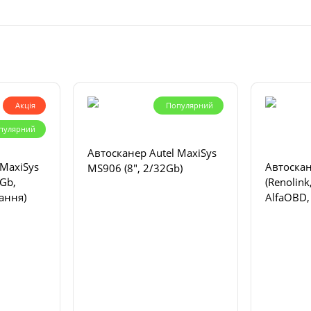
Акція
Популярний
пулярний
Автосканер Autel MaxiSys
 MaxiSys
Автоскан
MS906 (8", 2/32Gb)
6Gb,
(Renolink
ання)
AlfaOBD,