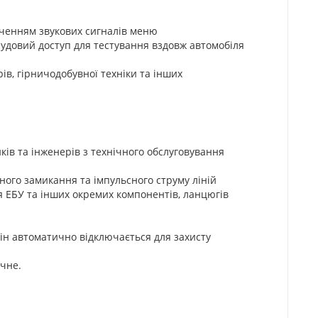
аченням звукових сигналів меню
удовий доступ для тестування вздовж автомобіля
рів, гірничодобувної техніки та інших
ів та інженерів з технічного обслуговування
ного замикання та імпульсного струму ліній
я ЕБУ та інших окремих компонентів, ланцюгів
ін автоматично відключається для захисту
учне.