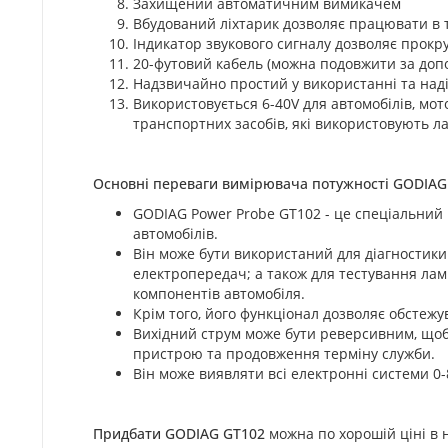
Захищений автоматичним вимикачем
Вбудований ліхтарик дозволяє працювати в 
Індикатор звукового сигналу дозволяє прокр
20-футовий кабель (можна подовжити за доп
Надзвичайно простий у використанні та над
Використовується 6-40V для автомобілів, мото
транспортних засобів, які використовують л
Основні переваги вимірювача потужності GODIAG
GODIAG Power Probe GT102 - це спеціальний 
автомобілів.
Він може бути використаний для діагностики
електропередач; а також для тестування лам
компонентів автомобіля.
Крім того, його функціонал дозволяє обстеж
Вихідний струм може бути реверсивним, щоб 
пристрою та продовження терміну служби.
Він може виявляти всі електронні системи 0
Придбати GODIAG GT102
можна по хорошій ціні в 