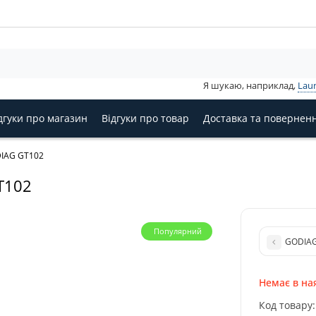
Я шукаю, наприклад,
Lau
дгуки про магазин
Відгуки про товар
Доставка та повернен
DIAG GT102
T102
Популярний
GODIAG
Немає в на
Код товару: