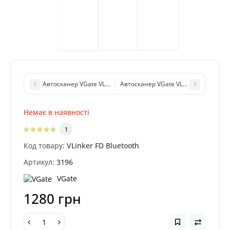
Автосканер VGate VLinker FD WiFi для роботи із Forscan
Автосканер VGate VLinker MC+ Blueto
Немає в наявності
1
Код товару:
VLinker FD Bluetooth
Артикул:
3196
VGate
1280 грн