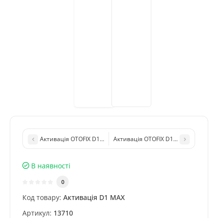
Активація OTOFIX D1 Lite (аналог MX808) – мультимарочний а
Активація OTOFIX D1 PRO (аналог M
В наявності
0
Код товару:
Активація D1 MAX
Артикул:
13710