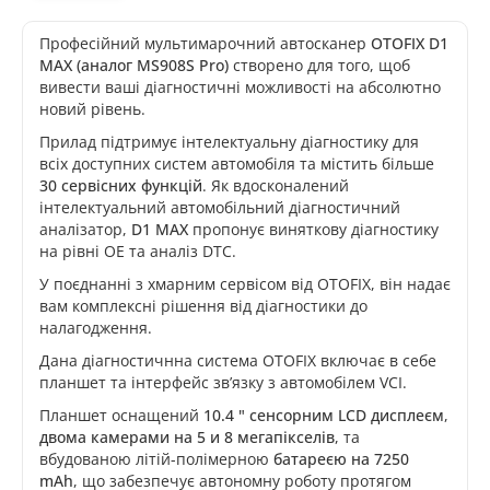
Професійний мультимарочний автосканер
OTOFIX D1
MAX (аналог MS908S Pro
)
створено для того, щоб
вивести ваші діагностичні можливості на абсолютно
новий рівень.
Прилад підтримує інтелектуальну діагностику для
всіх доступних систем автомобіля та містить більше
30 сервісних функцій
. Як вдосконалений
інтелектуальний автомобільний діагностичний
аналізатор,
D1 MAX
пропонує виняткову діагностику
на рівні OE та аналіз DTC.
У поєднанні з хмарним сервісом від OTOFIX, він надає
вам комплексні рішення від діагностики до
налагодження.
Дана діагностичнна система OTOFIX включає в себе
планшет та інтерфейс зв’язку з автомобілем VCI.
Планшет оснащений
10.4 " сенсорним LCD дисплеєм
,
двома камерами на 5 и 8 мегапікселів
, та
вбудованою літій-полімерною
батареєю на 7250
mAh
, що забезпечує автономну роботу протягом