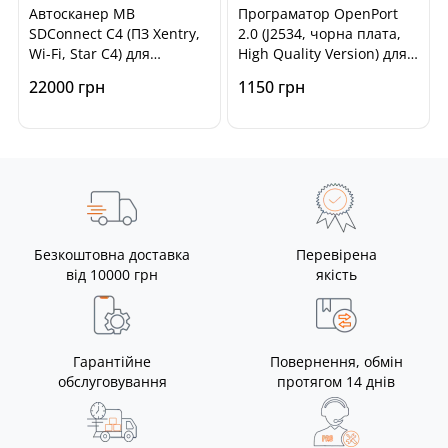
Автосканер MB
Програматор OpenPort
SDConnect C4 (ПЗ Xentry,
2.0 (J2534, чорна плата,
Wi-Fi, Star C4) для
High Quality Version) для
діагностики автомобілів
чіп-тюнінга ECU
22000 грн
1150 грн
Mercedes Benz, Smart
автомобілів
Безкоштовна доставка
Перевірена
від 10000 грн
якість
Гарантійне
Повернення, обмін
обслуговування
протягом 14 днів