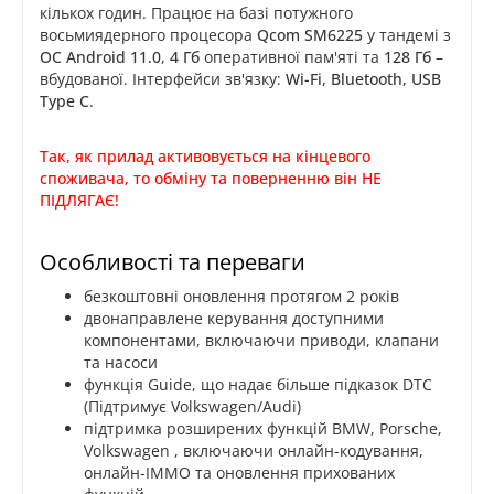
кількох годин. Працює на базі потужного
восьмиядерного процесора
Qcom SM6225
у тандемі з
ОС Android 11.0
,
4 Гб
оперативної пам'яті та
128 Гб
–
вбудованої. Інтерфейси зв'язку:
Wi-Fi, Bluetooth, USB
Type C
.
Так, як прилад активовується на кінцевого
споживача, то обміну та поверненню він НЕ
ПІДЛЯГАЄ!
Особливості та переваги
безкоштовні оновлення протягом 2 років
двонаправлене керування доступними
компонентами, включаючи приводи, клапани
та насоси
функція Guide, що надає більше підказок DTC
(Підтримує Volkswagen/Audi)
підтримка розширених функцій BMW, Porsche,
Volkswagen , включаючи онлайн-кодування,
онлайн-IMMO та оновлення прихованих