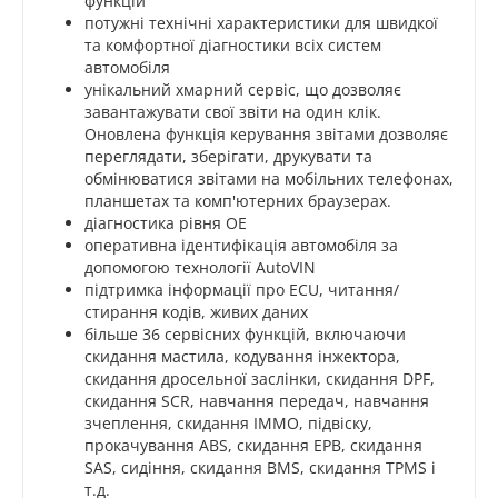
функцій
потужні технічні характеристики для швидкої
та комфортної діагностики всіх систем
автомобіля
унікальний хмарний сервіс, що дозволяє
завантажувати свої звіти на один клік.
Оновлена функція керування звітами дозволяє
переглядати, зберігати, друкувати та
обмінюватися звітами на мобільних телефонах,
планшетах та комп'ютерних браузерах.
діагностика рівня ОЕ
оперативна ідентифікація автомобіля за
допомогою технології AutoVIN
підтримка інформації про ECU, читання/
стирання кодів, живих даних
більше 36 сервісних функцій, включаючи
скидання мастила, кодування інжектора,
скидання дросельної заслінки, скидання DPF,
скидання SCR, навчання передач, навчання
зчеплення, скидання IMMO, підвіску,
прокачування ABS, скидання EPB, скидання
SAS, сидіння, скидання BMS, скидання TPMS і
т.д.