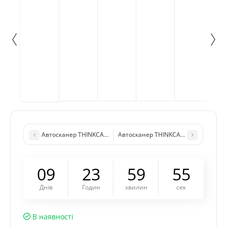
Автосканер THINKCAR Thinktool Master 2 (10", 4/64Gb, Online 
Автосканер THINKCAR Thinktool Max (
0
9
2
3
5
9
5
4
Днів
Годин
хвилин
сек
В наявності