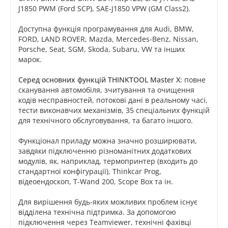
J1850 PWM (Ford SCP), SAE-J1850 VPW (GM Class2).
Доступна функція програмування для Audi, BMW,
FORD, LAND ROVER, Mazda, Mercedes-Benz, Nissan,
Porsche, Seat, SGM, Skoda, Subaru, VW та інших
марок.
Серед основних функцій THINKTOOL Master X
: повне
сканування автомобіля, зчитування та очищення
кодів несправностей, потокові дані в реальному часі,
тести виконавчих механізмів, 35 спеціальних функцій
для технічного обслуговування, та багато іншого.
Функціонал приладу можна значно розширювати,
завдяки підключенню різноманітних додаткових
модулів, як, наприклад, термопринтер (входить до
стандартної конфігурації), Thinkcar Prog,
відеоендоскоп, T-Wand 200, Scope Box та ін.
Для вирішення будь-яких можливих проблем існує
відділена технічна підтримка. За допомогою
підключення через Teamviewer, технічні фахівці