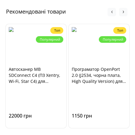
Рекомендовані товари
Топ
Топ
Популярний
Популярний
Автосканер MB
Програматор OpenPort
SDConnect C4 (ПЗ Xentry,
2.0 (J2534, чорна плата,
Wi-Fi, Star C4) для
High Quality Version) для
діагностики автомобілів
чіп-тюнінга ECU
Mercedes Benz, Smart
автомобілів
22000 грн
1150 грн