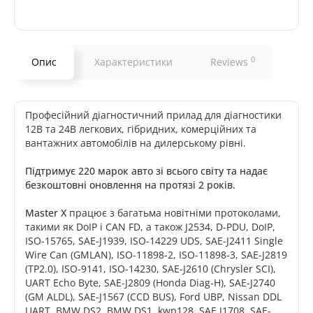
0
Опис
Характеристики
Reviews
Професійний діагностичний прилад для діагностики
12В та 24В легкових, гібридних, комерційних та
вантажних автомобілів на дилерському рівні.
Підтримує 220 марок авто зі всього світу та надає
безкоштовні оновлення на протязі 2 років.
Master X
працює з багатьма новітніми протоколами,
такими як DoIP і CAN FD, а також J2534, D-PDU, DoIP,
ISO-15765, SAE-J1939, ISO-14229 UDS, SAE-J2411 Single
Wire Can (GMLAN), ISO-11898-2, ISO-11898-3, SAE-J2819
(TP2.0), ISO-9141, ISO-14230, SAE-J2610 (Chrysler SCI),
UART Echo Byte, SAE-J2809 (Honda Diag-H), SAE-J2740
(GM ALDL), SAE-J1567 (CCD BUS), Ford UBP, Nissan DDL
UART, BMW DS2, BMW DS1, kwp128, SAE J1708, SAE-