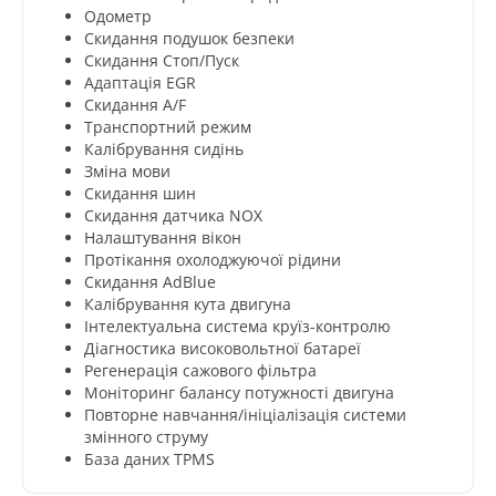
Одометр
Скидання подушок безпеки
Скидання Стоп/Пуск
Адаптація EGR
Скидання A/F
Транспортний режим
Калібрування сидінь
Зміна мови
Скидання шин
Скидання датчика NOX
Налаштування вікон
Протікання охолоджуючої рідини
Скидання AdBlue
Калібрування кута двигуна
Інтелектуальна система круїз-контролю
Діагностика високовольтної батареї
Регенерація сажового фільтра
Моніторинг балансу потужності двигуна
Повторне навчання/ініціалізація системи
змінного струму
База даних TPMS