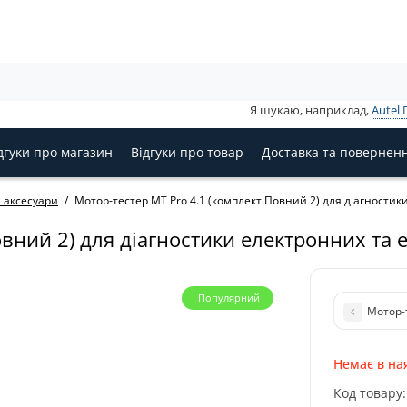
Я шукаю, наприклад,
Autel 
дгуки про магазин
Відгуки про товар
Доставка та повернен
а аксесуари
Мотор-тестер MT Pro 4.1 (комплект Повний 2) для діагностик
овний 2) для діагностики електронних та 
Популярний
Мотор-
Немає в на
Код товару: