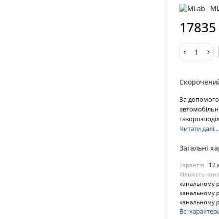
M
17835
Скорочени
За допомого
автомобільн
газорозподіл
Читати далі...
Загальні х
Гарантія
12 
Кількість кан
канальному ре
канальному ре
канальному р
Всі характер