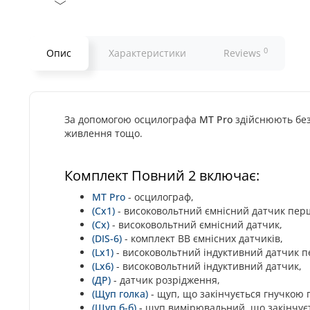
0
Опис
Характеристики
Reviews
За допомогою осцилографа
MT Pro
здійснюють
без
живлення тощо.
Комплект Повний 2 включає:
MT Pro
- осцилограф,
(
Cx1
)
- високовольтний ємнісний датчик пер
(
Cx
)
- високовольтний ємнісний датчик,
(DIS-6)
-
комплект ВВ ємнісних датчиків,
(
Lx1
)
- високовольтний індуктивний датчик п
(Lx6)
-
високовольтний індуктивний датчик,
(
ДР
)
- датчик розрідження,
(
Щуп голка
)
- щуп, що закінчується гнучкою 
(Щуп б-б)
-
щуп вимірювальний, що закінчує