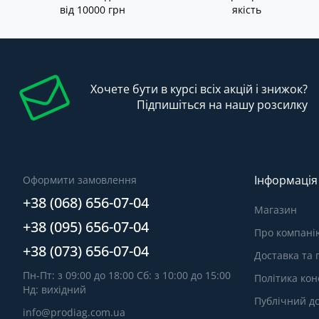
від 10000 грн
якість
Хочете бути в курсі всіх акцій і знижок?
Підпишіться на нашу розсилку
Інформація
Оформити замовлення
+38 (068) 656-07-04
Магазин
+38 (095) 656-07-04
Про компані
+38 (073) 656-07-04
Доставка та
Пн-Пт: з 09:00 до 18:00 Сб: з 10:00 до 15:00
Політика кон
Нд: вихідний
Публічний до
info@prodiag.com.ua