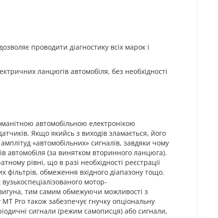
 дозволяє
проводити діагностику всіх марок і
ектричних ланцюгів автомобіля, без необхідності
зноманітною автомобільною електронікою
датчиків. Якщо якийсь з виходів зламається, його
 амплітуд «автомобільних» сигналів, завдяки чому
гів автомобіля (за винятком вторинного ланцюга).
атному рівні, що в разі необхідності реєстрації
их фільтрів, обмеження вхідного діапазону тощо.
ж вузькоспеціалізованого мотор-
двигуна, тим самим обмежуючи можливості з
у MT Pro також забезпечує гнучку опціональну
еріодичні сигнали (режим самописця) або сигнали,