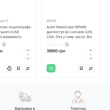
ope IV
MP408
огою осцилографа
Autel MaxiScope MP408
ського (USB
діагностує всі сигнали (LIN,
e) виявляють
CAN, Flex у тому числі). Він
и в електронній
також може тестувати..
0
0
в..
рн
38800 грн
Відправка в
Технічна