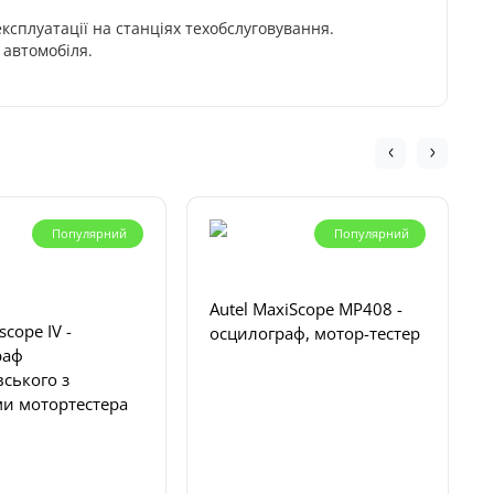
сплуатації на станціях техобслуговування.
 автомобіля.
Популярний
Популярний
Autel MaxiScope MP408 -
cope IV -
осцилограф, мотор-тестер
раф
ського з
ми мотортестера