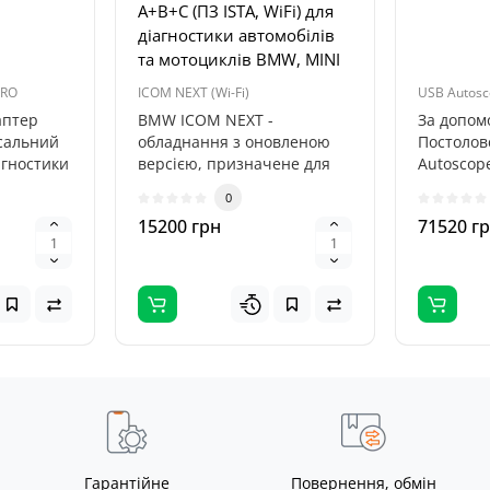
A+B+C (ПЗ ISTA, WiFi) для
діагностики автомобілів
та мотоциклів BMW, MINI
PRO
ICOM NEXT (Wi-Fi)
USB Autosc
аптер
BMW ICOM NEXT -
За допом
рсальний
обладнання з оновленою
Постолов
агностики
версією, призначене для
Autoscop
іля. З..
комп'ютерної діагностики,
неполадк
0
кодування т..
системі а
15200 грн
71520 г
Гарантійне
Повернення, обмін