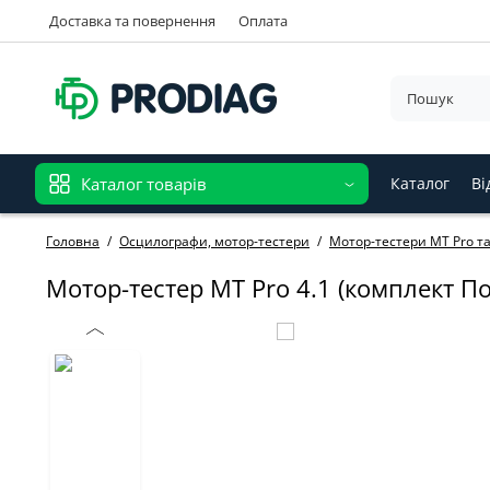
Доставка та повернення
Оплата
Каталог товарів
Каталог
Ві
Головна
Осцилографи, мотор-тестери
Мотор-тестери MT Pro т
Мотор-тестер MT Pro 4.1 (комплект П