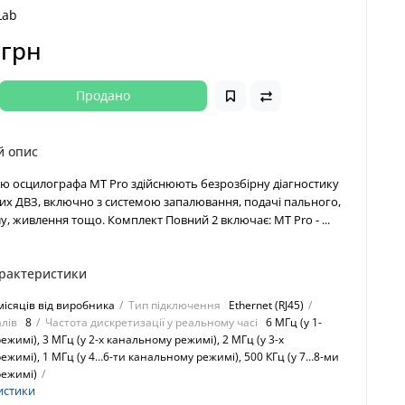
Lab
 грн
Продано
й опис
ю осцилографа MT Pro здійснюють безрозбірну діагностику
их ДВЗ, включно з системою запалювання, подачі пального,
у, живлення тощо. Комплект Повний 2 включає: MT Pro - ...
арактеристики
місяців від виробника
Тип підключення
Ethernet (RJ45)
алів
8
Частота дискретизації у реальному часі
6 МГц (у 1-
жимі), 3 МГц (у 2-х канальному режимі), 2 МГц (у 3-х
жимі), 1 МГц (у 4…6-ти канальному режимі), 500 КГц (у 7…8-ми
ежимі)
истики