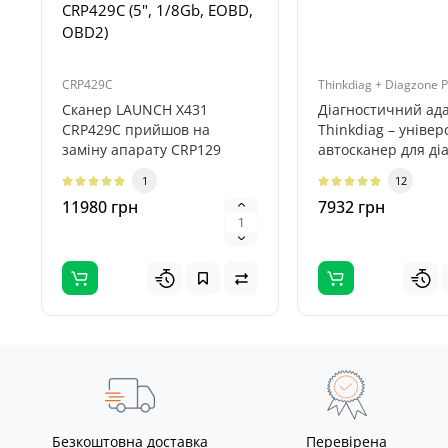
CRP429C (5", 1/8Gb, EOBD,
OBD2)
CRP429C
Thinkdiag + Diagzone 
Сканер LAUNCH X431
Діагностичний ад
CRP429C прийшов на
Thinkdiag – уніве
заміну апарату CRP129
автосканер для ді
(Creader VIII +). Він є
всіх систем автомоб
1
12
компактною версі..
11980 грн
7932 грн
Безкоштовна доставка
Перевірена