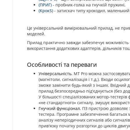
(ПРИГ)
- пробник-голка на гнучкій пружині,
(КрокS)
- затискач типу крокодил, маленьки
Це
універсальни
й
вимірювальни
й
прилад, не при
моделей.
Прилад практично завжди забезпечує можливість б
використання додаткових адаптерів, дільників то
Особливості та переваги
Універсальність.
MT Pro
можна застосовувати 
(магнітоли, сигналізація і т.д.).
Входи осцилог
зможе замінити будь-який з інших.
Вхідний д
прилад безпосередньо під'єднується (без дод
У більшості спеціалізованих мотор-тестерів ф
«не стандартного» сигналу, змушує використ
Гнучкий функціонал.
ПЗ пристрою дозволя
є
тестера.
Програмне забезпечення багатьох м
аналізу неперіодичних сигналів або сигналі
прив'язку початку розгортки до циклів двигу