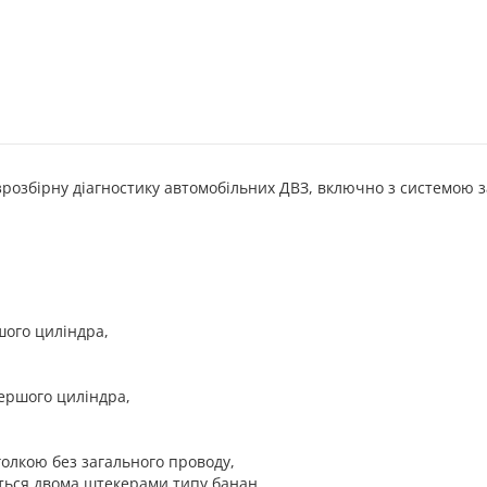
розбірн
у
діагностик
у
автомобільних
ДВЗ
, включно з системою з
шого циліндра,
ершого циліндра,
голкою без загального проводу,
ться двома штекерами типу банан,