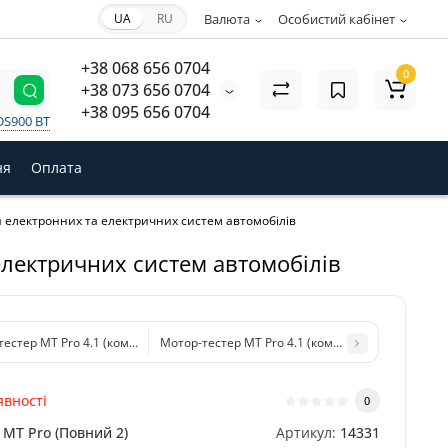
UA
RU
Валюта
Особистий кабінет
+38 068 656 0704
0
+38 073 656 0704
+38 095 656 0704
DS900 BT
ня
Оплата
и електронних та електричних систем автомобілів
електричних систем автомобілів
тестер MT Pro 4.1 (комплект Повний 1) для діагностики електронних та еле
Мотор-тестер MT Pro 4.1 (комплект Повний 3) д
явності
0
MT Pro (Повний 2)
Артикул:
14331