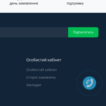
день замовлення
підтримка
Підписатись
Особистий кабінет
Особистий кабінет
Історія замовлень
Закладки