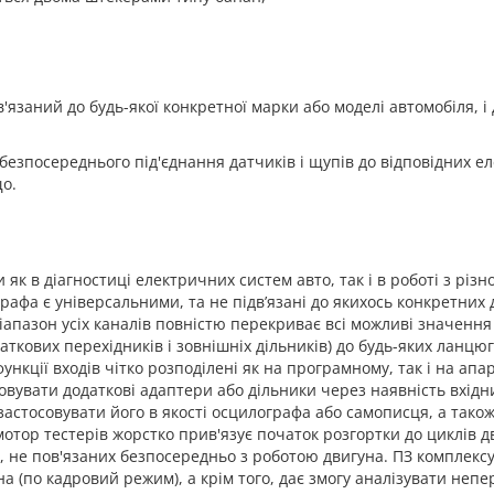
й
в'язани
й
до будь-якої конкретної марки або моделі автомобіля,
і
езпосереднього під'єднання датчиків і щупів до відповідних ел
що.
як в діагностиці електричних систем авто, так і в роботі з рі
рафа є універсальними, та не підв’
язані до якихось конкретних 
іапазон усіх каналів повністю перекриває всі можливі значення
аткових перехідників і зовнішніх дільників) до будь-яких ланцю
ункції входів чітко розподілені як на програмному, так і на апар
овувати додаткові адаптери або дільники через наявність вхідн
 застосовувати його в якості осцилографа або самописця, а тако
отор тестерів жорстко прив'язує початок розгортки до циклів 
в, не пов'язаних безпосередньо з роботою двигуна. ПЗ комплекс
на (по кадровий режим), а крім того, дає змогу аналізувати неп