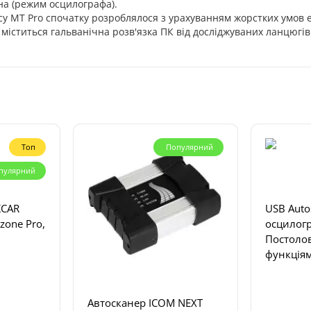
на (режим осцилографа).
 MT Pro спочатку розроблялося з урахуванням жорстких умов ек
 містить
ся
гальванічн
а
розв'язк
а
ПК від досліджуваних ланцюгів
Топ
Популярний
пулярний
KCAR
USB Autos
zone Pro,
осцилог
Постолов
функція
Автосканер ICOM NEXT