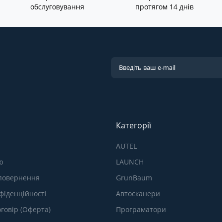
обслуговування
протягом 14 днів
Категорії
AUTEL
ю
LAUNCH
 повернення
GrunBaum
фіденційності
Автосканери
говір (Оферта)
Програматори