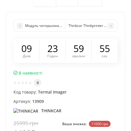
Модуль чотирьохканальний осцилограф Thinkcar Thinktool S
Thinkcar Thinkprinter - модуль принт
0
9
2
3
5
9
5
4
Днів
Годин
хвилин
сек
В наявності
0
Код товару:
Termal Imager
Артикул:
13909
THINKCAR
25995 грн
-42 %
Ваша знижка:
11000 грн