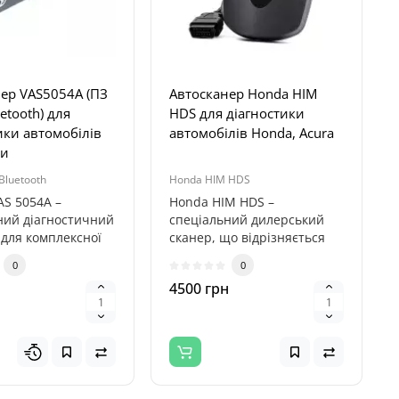
ер VAS5054A (ПЗ
Автосканер Honda HIM
etooth) для
HDS для діагностики
ики автомобілів
автомобілів Honda, Acura
пи
Bluetooth
Honda HIM HDS
AS 5054A –
Honda HIM HDS –
ний діагностичний
спеціальний дилерський
 для комплексної
сканер, що відрізняється
ики транспортних
продуктивністю, високою
0
0
точністю. Це..
4500 грн
н