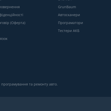
 повернення
GrunBaum
фіденційності
Автосканери
говір (Оферта)
Програматори
Тестери АКБ
’язок
, програмування та ремонту авто.