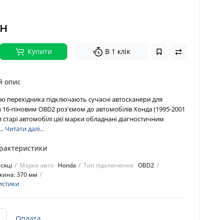
рн
Купити
В 1 клік
й опис
ю перехідника підключають сучасні автосканери для
з 16-піновим OBD2 роз'ємом до автомобілів Хонда (1995-2001
ки старі автомобілі цієї марки обладнані діагностичним
..
Читати далі...
арактеристики
ісяці
Марки авто
Honda
Тип підключення
OBD2
жина: 370 мм
истики
Оплата