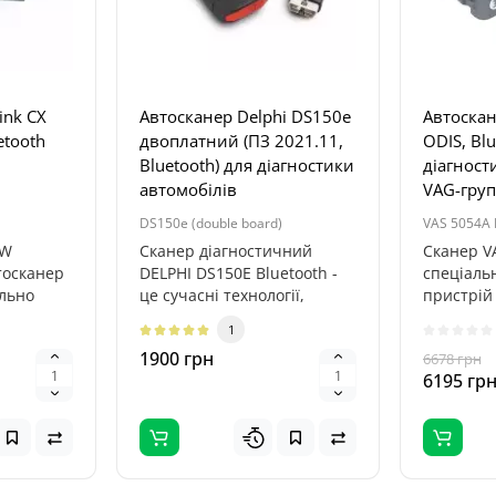
ink CX
Автосканер Delphi DS150e
Автоскан
etooth
двоплатний (ПЗ 2021.11,
ODIS, Blu
Bluetooth) для діагностики
діагност
автомобілів
VAG-гру
DS150e (double board)
VAS 5054A 
MW
Сканер діагностичний
Сканер V
тосканер
DELPHI DS150E Bluetooth -
спеціаль
ально
це сучасні технології,
пристрій
розроблені як в технічних
діагност
1
.
цент..
засоб..
1900 грн
6678 грн
6195 гр