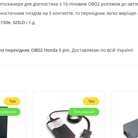
тосканери для діагностики з 16-піновим OBD2 роз'ємом до авто
агностичним гніздом на 5 контактів, то перехідник легко вирішу
DS150e, GOLO
і т.д.
ти перехідник OBD2 Honda 5 pin
. Доставляємо по всій Україні!
Топ
Топ
пулярний
Популярний