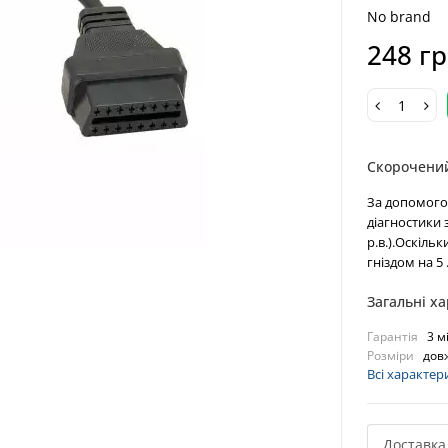
No brand
248 г
Скорочени
За допомого
діагностики 
р.в.).Оскіль
гніздом на 5 .
Загальні х
Гарантія
3 м
Розміри
дов
Всі характер
Доставка