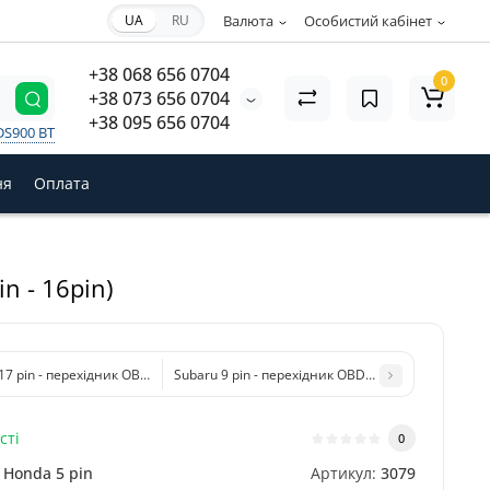
UA
RU
Валюта
Особистий кабінет
+38 068 656 0704
0
+38 073 656 0704
+38 095 656 0704
DS900 BT
ня
Оплата
n - 16pin)
17 pin - перехідник OBD2 для підключення діагностики до авто Toyota (17pin 
Subaru 9 pin - перехідник OBD2 для підключення д
сті
0
Honda 5 pin
Артикул:
3079