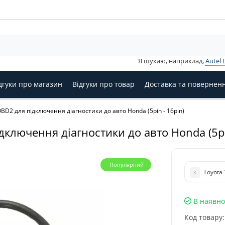
Я шукаю, наприклад,
Autel 
дгуки про магазин
Відгуки про товар
Доставка та повернен
OBD2 для підключення діагностики до авто Honda (5pin - 16pin)
дключення діагностики до авто Honda (5pi
Популярний
Toyota 
В наявно
Код товару: