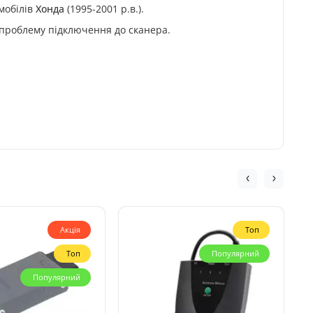
мобілів
Хонда
(1995-2001 р.в.).
є проблему підключення до сканера.
Акція
Топ
Топ
Популярний
Популярний