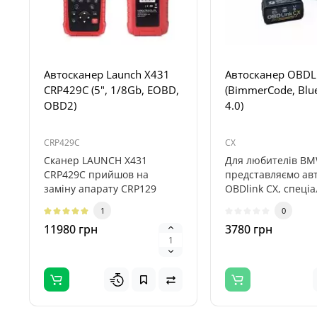
Автосканер Launch X431
Автосканер OBDL
CRP429C (5", 1/8Gb, EOBD,
(BimmerCode, Blu
OBD2)
4.0)
CRP429C
CX
Сканер LAUNCH X431
Для любителів B
CRP429C прийшов на
представляємо ав
заміну апарату CRP129
OBDlink CX, спеці
(Creader VIII +). Він є
розроблений для
1
0
компактною версі..
BimmerCode. При.
11980 грн
3780 грн