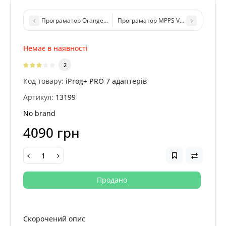
Програматор Orange 5 (v.1.38) для магнітол, IMMO, SRS, AirBa
Програматор MPPS V18 для чіп-тюні
Немає в наявності
2
Код товару:
iProg+ PRO 7 адаптерів
Артикул:
13199
No brand
4090 грн
Продано
Скорочений опис