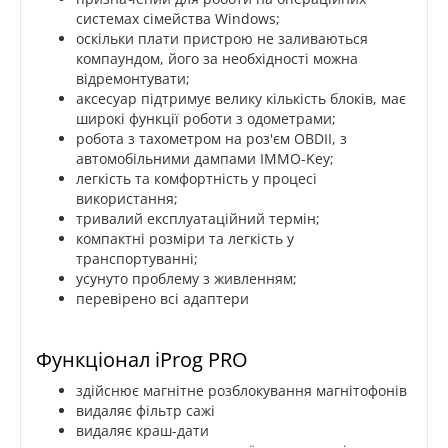
системах сімейства Windows;
оскільки плати пристрою не заливаються
компаундом, його за необхідності можна
відремонтувати;
аксесуар підтримує велику кількість блоків, має
широкі функції роботи з одометрами;
робота з тахометром на роз'єм OBDII, з
автомобільними дампами IMMO-Key;
легкість та комфортність у процесі
використання;
тривалий експлуатаційний термін;
компактні розміри та легкість у
транспортуванні;
усунуто проблему з живленням;
перевірено всі адаптери
Функціонал iProg PRO
здійснює магнітне розблокування магнітофонів
видаляє фільтр сажі
видаляє краш-дати