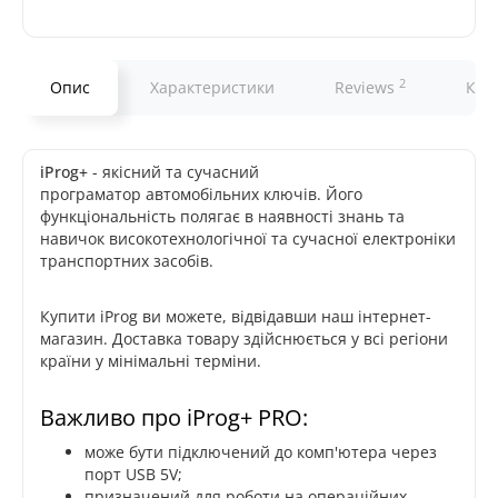
2
Опис
Характеристики
Reviews
Ком
iProg+
- якісний та сучасний
програматор автомобільних ключів. Його
функціональність полягає в наявності знань та
навичок високотехнологічної та сучасної електроніки
транспортних засобів.
Купити iProg ви можете, відвідавши наш інтернет-
магазин. Доставка товару здійснюється у всі регіони
країни у мінімальні терміни.
Важливо про iProg+ PRO:
може бути підключений до комп'ютера через
порт USB 5V;
призначений для роботи на операційних