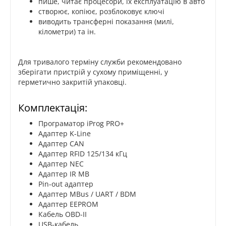
пише, читає процесори, їх експлуатацію в авто
створює, копіює, розблоковує ключі
виводить трансферні показання (милі,
кілометри) та ін.
Для тривалого терміну служби рекомендовано
зберігати пристрій у сухому приміщенні, у
герметично закритій упаковці.
Комплектація:
Програматор iProg PRO+
Адаптер K-Line
Адаптер CAN
Адаптер RFID 125/134 кГц
Адаптер NEC
Адаптер IR MB
Pin-out адаптер
Адаптер MBus / UART / BDM
Адаптер EEPROM
Кабель OBD-II
USB-кабель