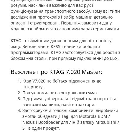
розуміє, наскільки важливо для вас рух і
функціонування транспортного засобу. Тому всі типи
дослідження протоколів і вибір машини детально
описані і структуровані. Перш ніж замовити дану
модель ознайомтеся з основними характеристиками.
KTAG
- є відмінним доповненням для чіп-тюнінгу,
якщо Ви вже маєте KESS і навички роботи з
программаторами. KTAG застосовується для роботи з
блоком «на столі», при прямому підключенні до ЕБУ.
Важливе про KTAG 7.020 Master:
Ktag V7.020 не боїться підключення до
інтернету.
Пошук помилок в контрольних сумах.
Підтримує універсальні відомі транспортні та
вантажні машини, навіть трактори.
Застосовуючи головні компоненти, виробники
змогли об'єднати J-Tag, для Motorola BDM /
Nexus і Bootloader для ліній зв'язку Mitsubishi /
ST в один продукт.