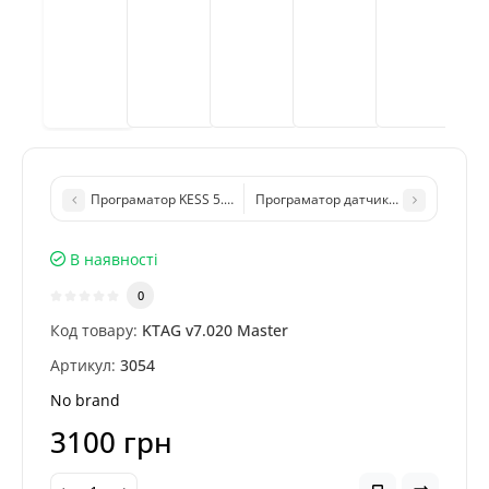
Програматор KESS 5.017 Master (ПЗ Ksuite 2.80, OBD) для чіп-
Програматор датчиків TPMS Autel 
В наявності
0
Код товару:
KTAG v7.020 Master
Артикул:
3054
No brand
3100 грн