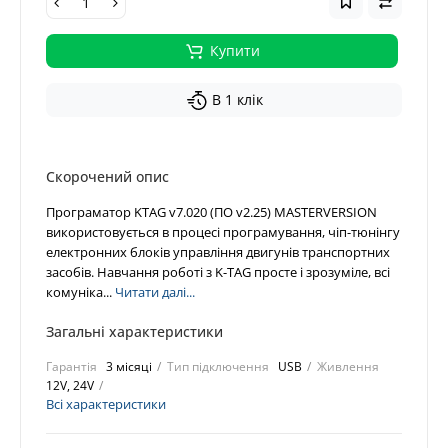
Купити
В 1 клік
Скорочений опис
Програматор KTAG v7.020 (ПО v2.25) MASTERVERSION
використовується в процесі програмування, чіп-тюнінгу
електронних блоків управління двигунів транспортних
засобів. Навчання роботі з K-TAG просте і зрозуміле, всі
комуніка...
Читати далі...
Загальні характеристики
Гарантія
3 місяці
Тип підключення
USB
Живлення
12V, 24V
Всі характеристики