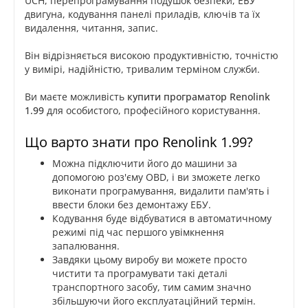
UCH, перепрограмування подушок безпеки, ЕБУ
двигуна, кодування панелі приладів, ключів та їх
видалення, читання, запис.
Він відрізняється високою продуктивністю, точністю
у вимірі, надійністю, тривалим терміном служби.
Ви маєте можливість
купити програматор Renolink
1.99
для особистого, професійного користування.
Що варто знати про Renolink 1.99?
Можна підключити його до машини за
допомогою роз'єму OBD, і ви зможете легко
виконати програмування, видалити пам'ять і
ввести блоки без демонтажу ЕБУ.
Кодування буде відбуватися в автоматичному
режимі під час першого увімкнення
запалювання.
Завдяки цьому виробу ви можете просто
чистити та програмувати такі деталі
транспортного засобу, тим самим значно
збільшуючи його експлуатаційний термін.