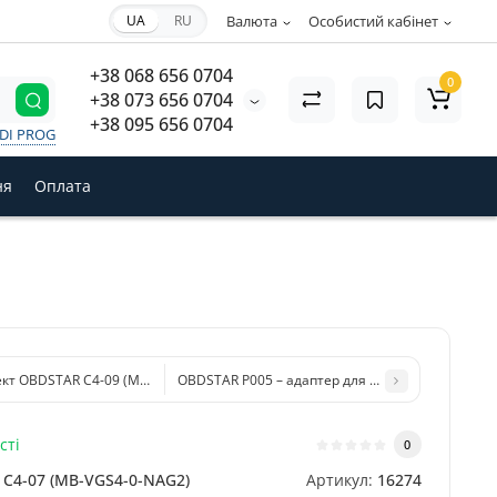
UA
RU
Валюта
Особистий кабінет
+38 068 656 0704
0
+38 073 656 0704
+38 095 656 0704
VDI PROG
ня
Оплата
кт OBDSTAR C4-09 (MB91F526) для читання та запису FLASH/DFLASH та IM
OBDSTAR P005 – адаптер для IMMO BMW BDC02 
сті
0
C4-07 (MB-VGS4-0-NAG2)
Артикул:
16274