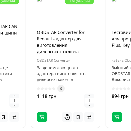
пулярний
Популярний
TAR CAN
OBDSTAR Converter for
Тестови
ики шини
Renault - адаптер для
для прог
виготовлення
Plus, Key
дилерського ключа
OBDSTAR Converter
кабель Obd
— це
За допомогою цього
Змінний 
остики
адаптера виготовляють
OBDSTAR 
в
дилерські ключі в
Використ
ілів, що
автомобілі Renault (Megane
із прогр
0
IV, Espac..
с..
1118 грн
894 грн