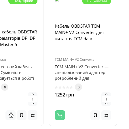
Популярний
Популярний
Кабель OBDSTAR TCM
й кабель OBDSTAR
MAIN+ V2 Converter для
раматорів DP, DP
читання TCM data
 Master 5
star
TCM MAIN+ V2 Converter
тестовий кабель
TCM MAIN+ V2 Converter —
Сумісність
спеціалізований адаптер,
овується в роботі
розроблений для
аматорами Obdstar
підключення до основного..
0
0
1252 грн