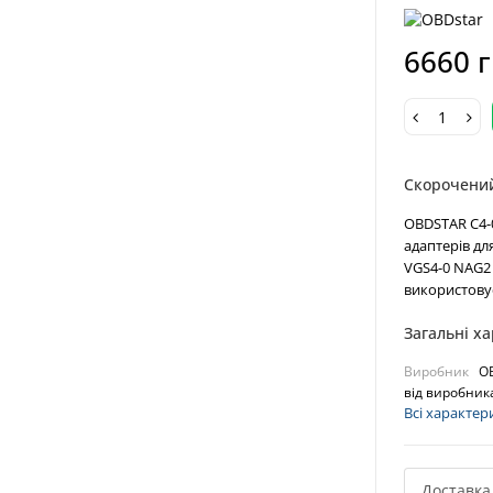
6660 
Скорочени
OBDSTAR C4-
адаптерів дл
VGS4-0 NAG2 
використовує
Загальні х
Виробник
O
від виробник
Всі характер
Доставка