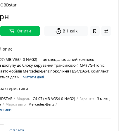
OBDstar
грн
Купити
В 1 клік
й опис
07 (MB-VGS4-0-NAG2) — це спеціалізований комплект
я доступу до блоку керування трансмісією (TCM) 7G-Tronic
автомобілів Mercedes-Benz покоління FBS4/DAS4. Комплект
ться для ч...
Читати далі...
арактеристики
BDSTAR
Модель
C4-07 (MB-VGS4-0-NAG2)
Гарантія
3 місяці
а
Марки авто
Mercedes-Benz
истики
Оплата