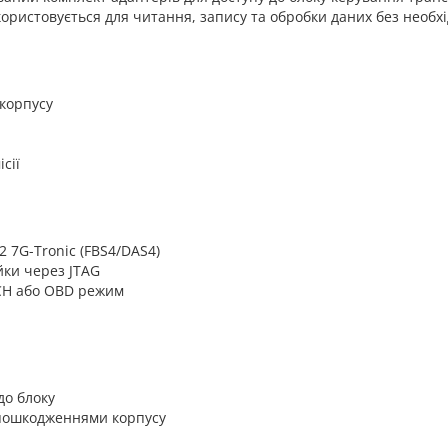
ористовується для читання, запису та обробки даних без необхі
 корпусу
сії
2 7G-Tronic (FBS4/DAS4)
йки через JTAG
NCH або OBD режим
до блоку
 пошкодженнями корпусу