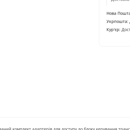
Нова Пошта
Укрпошта:
Кур'єр:
Дост
аний комплект адаптерів для доступу до блоку керування транс