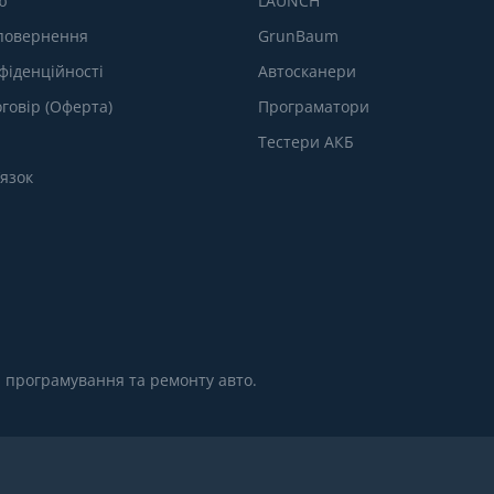
ю
LAUNCH
 повернення
GrunBaum
фіденційності
Автосканери
говір (Оферта)
Програматори
Тестери АКБ
’язок
, програмування та ремонту авто.