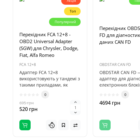
Акція
По
Топ
Популярний
Перехідник OBDS
Перехідник FCA 12+8 -
FD для діагност
OBD2 Universal Adapter
даних CAN FD
(SGW) для Chrysler, Dodge,
Fiat, Alfa Romeo
FCA 12+8
OBDSTAR CAN FD
Адаптер FCA 12+8
OBDSTAR CAN FD 
використовують у тандемі з
адаптер для діагн
такими приладами, як
електронних блокі
OBDSTAR Key Master DP
керування автомоб
0
0
PLUS та подіб..
використову..
4694 грн
695 грн
520 грн