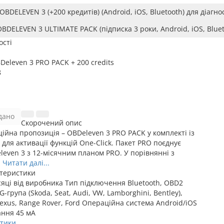
BDELEVEN 3 (+200 кредитів) (Android, iOS, Bluetooth) для діагно
BDELEVEN 3 ULTIMATE PACK (підписка 3 роки, Android, iOS, Bluet
ості
Deleven 3 PRO PACK + 200 credits
8
дано
Скорочений опис
ійна пропозиція – OBDeleven 3 PRO PACK у комплекті із
для активації функцій One-Click. Пакет PRO поєднує
leven 3 з 12-місячним планом PRO. У порівнянні з
.
Читати далі...
ктеристики
сяці від виробника
Тип підключення
Bluetooth, OBD2
G-група (Skoda, Seat, Audi, VW, Lamborghini, Bentley),
exus, Range Rover, Ford
Операційна система
Android/iOS
ання
45 мА
стики