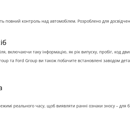
міть повний контроль над автомобілем. Розроблено для досвідче
іб
я, включаючи таку інформацію, як рік випуску, пробіг, код дви
roup та Ford Group ви також побачите встановлені заводом дета
а
ежимі реального часу, щоб виявляти ранні ознаки зносу – для б