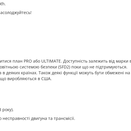
th.
Насолоджуйтесь!
тися план PRO або ULTIMATE. Доступність залежить від марки ва
новітньою системою безпеки (SFD2) поки що не підтримуються.
 деяких країнах. Також деякі функції можуть бути обмежені на
, що виробляються в США.
 року).
несправності двигуна та трансмісії.