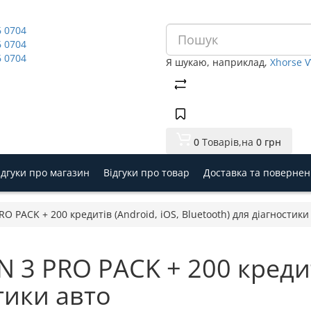
6 0704
6 0704
6 0704
Я шукаю, наприклад,
Xhorse 
0
Товарів,
на
0 грн
ідгуки про магазин
Відгуки про товар
Доставка та поверне
 PACK + 200 кредитів (Android, iOS, Bluetooth) для діагностики
3 PRO PACK + 200 кредиті
тики авто