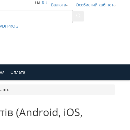
UA
RU
Валюта
Особистий кабінет
VVDI PROG
ння
Оплата
 авто
в (Android, iOS,