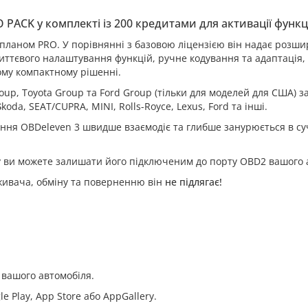
PACK у комплекті із 200 кредитами для активації функці
планом PRO. У порівнянні з базовою ліцензією він надає розши
 миттєвого налаштування функцій, ручне кодування та адаптація,
ному компактному рішенні.
up, Toyota Group та Ford Group (тільки для моделей для США) з
da, SEAT/CUPRA, MINI, Rolls-Royce, Lexus, Ford та інші.
іння OBDeleven 3 швидше взаємодіє та глибше занурюється в су
у ви можете залишати його підключеним до порту OBD2 вашого 
живача, обміну та поверненню він
не підлягає!
 вашого автомобіля.
 Play, App Store або AppGallery.