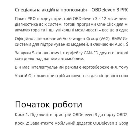
Спеціальна акційна пропозиція – OBDeleven 3 PRO 
Пакет
PRO
поєднує пристрій OBDeleven 3 з 12-місячним 
діагностика всіх систем, готові програми One-Click для
акумулятора та інші унікальні можливості – все це в од
Офіційно ліцензований Volkswagen Group (VAG), BMW Gro
системи для підтримуваних моделей, включаючи Audi, Ško
Завдяки 5-канальному інтерфейсу CAN-FD другого покол
контролю над вашим автомобілем.
Він має інтелектуальний режим енергозбереження, том
Увага!
Оскільки пристрій активується для кінцевого спо
Початок роботи
Крок 1:
Підключіть пристрій OBDeleven 3 до порту OBD2
Крок 2:
Завантажте мобільний додаток OBDeleven з Google