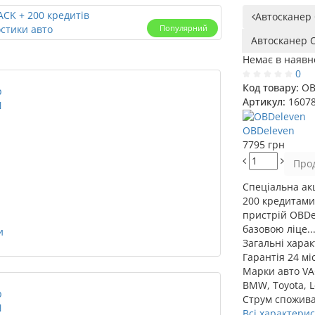
Автосканер O
Популярний
Автосканер O
Немає в наявн
0
Код товару:
OB
Артикул:
1607
OBDeleven
7795 грн
Про
Спеціальна акц
200 кредитами 
пристрій OBDe
базовою ліце..
Загальні хара
Гарантія
24 мі
Марки авто
VA
BMW, Toyota, L
Струм спожив
Всі характери