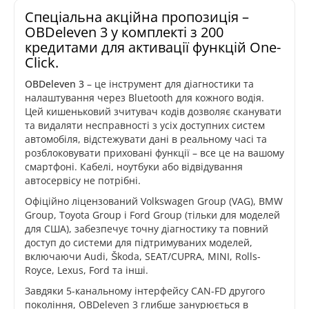
Спеціальна акційна пропозиція –
OBDeleven 3 у комплекті з 200
кредитами для активації функцій One-
Click.
OBDeleven 3
– це інструмент для діагностики та
налаштування через Bluetooth для кожного водія.
Цей кишеньковий зчитувач кодів дозволяє сканувати
та видаляти несправності з усіх доступних систем
автомобіля, відстежувати дані в реальному часі та
розблоковувати приховані функції – все це на вашому
смартфоні. Кабелі, ноутбуки або відвідування
автосервісу не потрібні.
Офіційно ліцензований Volkswagen Group (VAG), BMW
Group, Toyota Group і Ford Group (тільки для моделей
для США), забезпечує точну діагностику та повний
доступ до системи для підтримуваних моделей,
включаючи Audi, Škoda, SEAT/CUPRA, MINI, Rolls-
Royce, Lexus, Ford та інші.
Завдяки 5-канальному інтерфейсу CAN-FD другого
покоління, OBDeleven 3 глибше занурюється в