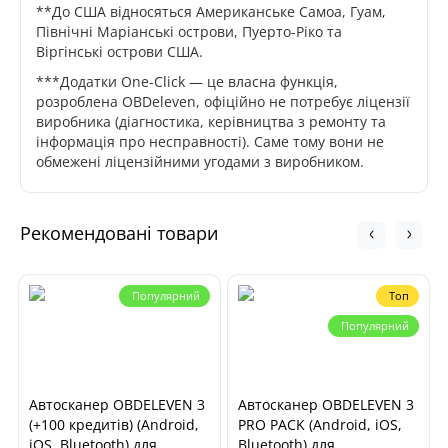
**До США відносяться Американське Самоа, Гуам,
Північні Маріанські острови, Пуерто-Ріко та
Віргінські острови США.
***Додатки One-Click — це власна функція,
розроблена OBDeleven, офіційно не потребує ліцензії
виробника (діагностика, керівництва з ремонту та
інформація про несправності). Саме тому вони не
обмежені ліцензійними угодами з виробником.
Рекомендовані товари
Популярний
Топ
Популярний
Автосканер OBDELEVEN 3
Автосканер OBDELEVEN 3
(+100 кредитів) (Android,
PRO PACK (Android, iOS,
iOS, Bluetooth) для
Bluetooth) для