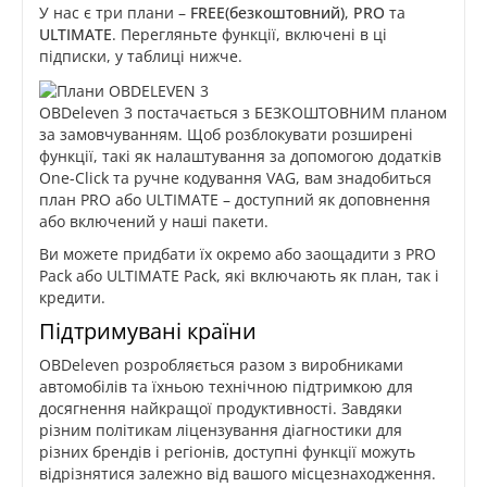
У нас є три плани –
FREE(безкоштовний)
,
PRO
та
ULTIMATE
. Перегляньте функції, включені в ці
підписки, у таблиці нижче.
OBDeleven 3 постачається з БЕЗКОШТОВНИМ планом
за замовчуванням. Щоб розблокувати розширені
функції, такі як налаштування за допомогою додатків
One-Click та ручне кодування VAG, вам знадобиться
план PRO або ULTIMATE – доступний як доповнення
або включений у наші пакети.
Ви можете придбати їх окремо або заощадити з PRO
Pack або ULTIMATE Pack, які включають як план, так і
кредити.
Підтримувані країни
OBDeleven розробляється разом з виробниками
автомобілів та їхньою технічною підтримкою для
досягнення найкращої продуктивності. Завдяки
різним політикам ліцензування діагностики для
різних брендів і регіонів, доступні функції можуть
відрізнятися залежно від вашого місцезнаходження.