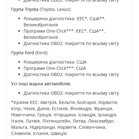
Група Toyota
(Toyota, Lexus):
Розширена діагностика: ЄЕС*, США**,
Великобританія
Програми One-Click***: ЄЕС*, США**,
Великобританія
Діагностика OBD2: покриття по всьому світу
Група Ford
(Ford):
Розширена діагностика: США
Програми One-Click***: США
Діагностика OBD2: покриття по всьому світу
Усі інші марки автомобілів:
Діагностика OBD2: покриття по всьому світу
*Країни ЄЕС: Австрія, Бельгія, Болгарія, Хорватія,
Кіпр, Чехія, Данія, Естонія, Фінляндія, Франція,
Німеччина, Греція, Угорщина, Ісландія, Ірландія,
Італія, Латвія, Ліхтенштейн, Литва, Люксембург,
Мальта, Нідерланди, Норвегія, Словаччина,
Словенія, Іспанія, Швеція.