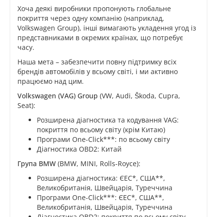
Хоча деякі виробники пропонують глобальне
покриття через одну компанію (наприклад,
Volkswagen Group), інші вимагають укладення угод із
представниками в окремих країнах, що потребує
часу.
Наша мета – забезпечити повну підтримку всіх
брендів автомобілів у всьому світі, і ми активно
працюємо над цим.
Volkswagen (VAG) Group
(VW, Audi, Škoda, Cupra,
Seat):
Розширена діагностика та кодування VAG:
покриття по всьому світу (крім Китаю)
Програми One-Click***: по всьому світу
Діагностика OBD2: Китай
Група BMW
(BMW, MINI, Rolls-Royce):
Розширена діагностика: ЄЕС*, США**,
Великобританія, Швейцарія, Туреччина
Програми One-Click***: ЄЕС*, США**,
Великобританія, Швейцарія, Туреччина
Діагностика OBD2: покриття по всьому світу