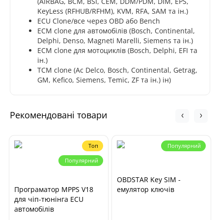
(AIRBAG, BCM, BSI, CEM, DDM/PDM, DIM, EPS,
KeyLess (RFHUB/RFHM), KVM, RFA, SAM та ін.)
ECU Clone/все через OBD або Bench
ECM clone для автомобілів (Bosch, Continental,
Delphi, Denso, Magneti Marelli, Siemens та ін.)
ECM clone для мотоциклів (Bosch, Delphi, EFI та
ін.)
TCM clone (Ac Delco, Bosch, Continental, Getrag,
GM, Kefico, Siemens, Temic, ZF та ін.) ін)
Рекомендовані товари
Топ
Популярний
Популярний
OBDSTAR Key SIM -
Програматор MPPS V18
емулятор ключів
для чіп-тюнінга ECU
автомобілів