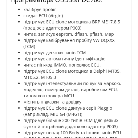
калібрує пробіг
скидає ECU (Virgin)
підтримує ECU clone мотоцикла BRP ME17.8.5
(працює з адаптером P003)
читає, записує eeprom, dflash, pflash, Map
підтримує калібрування пробігу VW DQXXX
(TCM)
підтримує десятки типів TCM
підтримує автоматичну ідентифікацію
читає пін-код IMMO, поновлює ECU.
підтримує ECU clone мотоциклів Delphi MT05,
MT05.2, MT05.3
підтримує інтелектуальний пошук за маркою,
моделлю, номером деталі, виробником ECU,
типом контролера MCU.
містить підказки та довідку
підтримує ECU clone двигуна серії Piaggio
(наприклад, MIU G4 (M4G1))
підтримує більше 200 типів ECM (для деяких
функцій потрібний додатково адаптер P003)
підтримує понад 100 Body та інших типів ECU