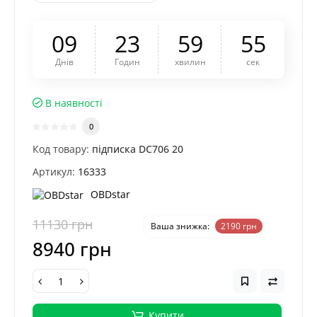
0
9
2
3
5
9
5
4
Днів
Годин
хвилин
сек
В наявності
0
Код товару:
підписка DC706 20
Артикул:
16333
OBDstar
11130 грн
-20 %
Ваша знижка:
2190 грн
8940 грн
Купити