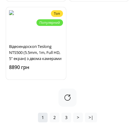
Топ
Популярний
Відеоендоскоп Teslong
NTS500 (5.5mm, 1m, Full HD,
5" екран) з двома камерами
8890 грн
1
2
3
>
>|