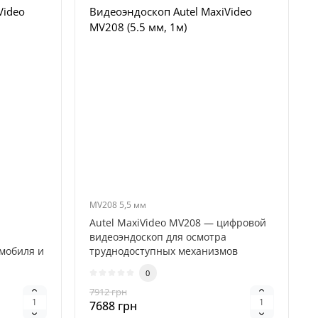
Video
Видеоэндоскоп Autel MaxiVideo
MV208 (5.5 мм, 1м)
MV208 5,5 мм
Autel MaxiVideo MV208 — цифровой
видеоэндоскоп для осмотра
мобиля и
труднодоступных механизмов
автомобиля. Ус..
0
7912 грн
7688 грн