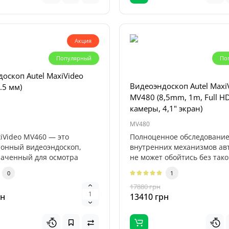
Акция
Популярный
По
оскоп Autel MaxiVideo
Видеоэндоскоп Autel Maxi
.5 мм)
MV480 (8,5mm, 1m, Full HD
Топ
камеры, 4,1" экран)
Популярный
MV480
xiVideo MV460 — это
Полноценное обследовани
онный видеоэндоскоп,
внутренних механизмов ав
рядное устройство
аченный для осмотра
не может обойтись без тако
 Titan 32000 (32000mAh,
ступных..
прибора, как ..
2V, 118.4Wh)
0
1
17880 грн
рн
13410 грн
ядное устройство Profiline
000 — мощный