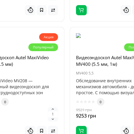
Акция
Популярный
По
оскоп Autel MaxiVideo
Видеоэндоскоп Autel Maxi
.5 мм)
MV400 (5.5 мм, 1м)
MV400 5,5
xiVideo MV208 —
Обследование внутренних
ный видеоэндоскоп для
механизмов автомобиля - д
труднодоступных зон
простое. С помощью визуа
я и други..
осмотра здесь..
0
0
9521 грн
н
9253 грн