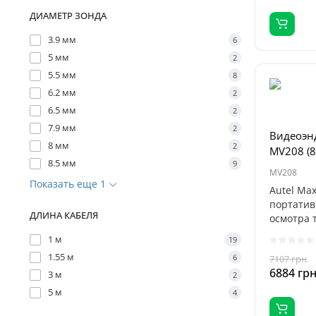
ДИАМЕТР ЗОНДА
3.9 мм
6
5 мм
2
5.5 мм
8
6.2 мм
2
6.5 мм
2
7.9 мм
2
Видеоэнд
8 мм
2
MV208 (8
8.5 мм
9
MV208
Показать еще 1
Autel Ma
портатив
ДЛИНА КАБЕЛЯ
осмотра 
автомобил
1 м
19
1.55 м
6
7107 грн
6884 гр
3 м
2
5 м
4