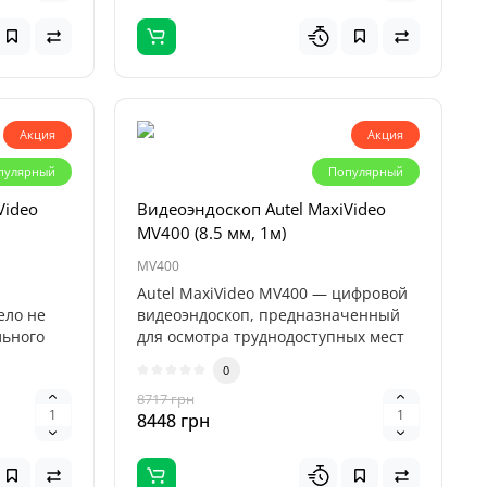
Акция
Акция
пулярный
Популярный
Video
Видеоэндоскоп Autel MaxiVideo
MV400 (8.5 мм, 1м)
MV400
Autel MaxiVideo MV400 — цифровой
ело не
видеоэндоскоп, предназначенный
льного
для осмотра труднодоступных мест
авт..
0
8717 грн
8448 грн