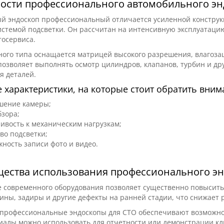
ости профессионального автомобильного эн
й эндоскоп профессиональный отличается усиленной конструк
стемой подсветки. Он рассчитан на интенсивную эксплуатацию
тосервиса.
ного типа оснащается матрицей высокого разрешения, влагоз
позволяет выполнять осмотр цилиндров, клапанов, турбин и др
я деталей.
 характеристики, на которые стоит обратить вним
шение камеры;
бзора;
ивость к механическим нагрузкам;
во подсветки;
ность записи фото и видео.
ества использования профессионального эн
современного оборудования позволяет существенно повысить 
ины, задиры и другие дефекты на ранней стадии, что снижает 
 профессиональные эндоскопы для СТО обеспечивают возможнос
алы можно использовать для отчетности или демонстрации кл