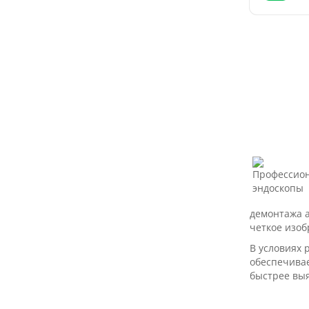
демонтажа а
четкое изоб
В условиях 
обеспечивае
быстрее выя