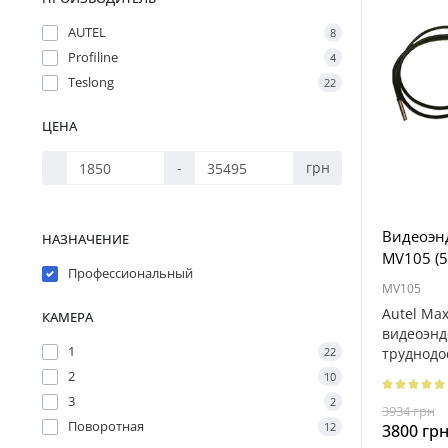
AUTEL
8
Profiline
4
Teslong
22
ЦЕНА
-
грн
Видеоэнд
НАЗНАЧЕНИЕ
MV105 (5
Профессиональный
MV105
Autel Ma
КАМЕРА
видеоэнд
1
труднодо
22
других м
2
10
3
2
3934 грн
Поворотная
12
3800 гр