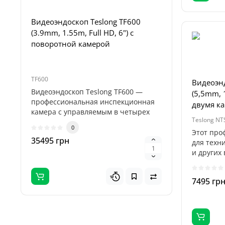
Видеоэндоскоп Teslong TF600
Комплект
(3.9mm, 1.55m, Full HD, 6") с
Set для 
поворотной камерой
NTG100/1
TF600
Teslong 5-M
Видеоэнд
Видеоэндоскоп Teslong TF600 —
Teslong 5
(5,5mm, 1
профессиональная инспекционная
пяти сме
двумя к
камера с управляемым в четырех
бороскопо
Teslong NT
направле..
0
Этот про
35495 грн
895 грн
для техн
и других 
7495 гр