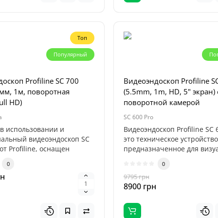
ональный бустер,
аченный дл..
0
н
Топ
Популярный
По
оскоп Profiline SC 700
Видеоэндоскоп Profiline S
,9мм, 1м, поворотная
(5.5mm, 1m, HD, 5" экран) 
ull HD)
поворотной камерой
a
SC 600 Pro
в использовании и
Видеоэндоскоп Profiline SC 6
альный видеоэндоскоп SC
это техническое устройство
 от Profiline, оснащен
предназначенное для визу
ой..
обс..
0
0
рн
9795 грн
8900 грн