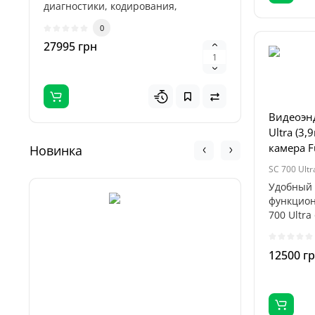
диагностики, кодирования,
професси
адаптаций и..
предназн
0
27995 грн
5995 гр
Видеоэнд
Ultra (3
камера F
Новинка
SC 700 Ultr
Удобный 
функцион
700 Ultra
поворотн
12500 г