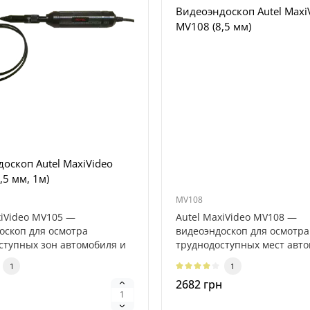
Видеоэндоскоп Autel Maxi
MV108 (8,5 мм)
оскоп Autel MaxiVideo
,5 мм, 1м)
MV108
xiVideo MV105 —
Autel MaxiVideo MV108 —
оскоп для осмотра
видеоэндоскоп для осмотра
ступных зон автомобиля и
труднодоступных мест авто
еханизмов..
других механизмо..
1
1
2682 грн
н