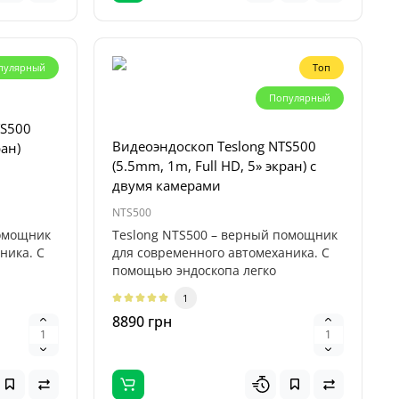
пулярный
Топ
2D-III 3
20W;
Популярный
TS500
Видеоэндоскоп Teslong NTS500
ран)
D-III 2 в
(5.5mm, 1m, Full HD, 5» экран) с
двумя камерами
для
NTS500
помощник
Teslong NTS500 – верный помощник
ника. С
для современного автомеханика. С
помощью эндоскопа легко
исследоват..
1
8890 грн