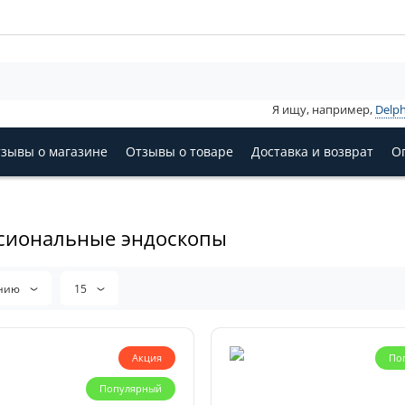
Я ищу, например,
Delph
зывы о магазине
Отзывы о товаре
Доставка и возврат
О
сиональные эндоскопы
анию
15
Акция
По
Популярный