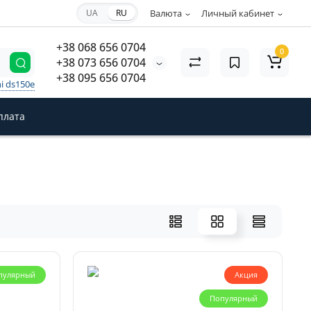
UA
RU
Валюта
Личный кабинет
+38 068 656 0704
0
+38 073 656 0704
+38 095 656 0704
i ds150e
плата
пулярный
Акция
Популярный