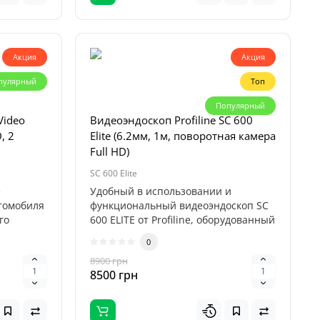
Акция
Акция
пулярный
Топ
Популярный
Video
Видеоэндоскоп Profiline SC 600
, 2
Elite (6.2мм, 1м, поворотная камера
Full HD)
SC 600 Elite
е
Удобный в использовании и
томобиля
функциональный видеоэндоскоп SC
го
600 ELITE от Profiline, оборудованный
пово..
0
8900 грн
8500 грн