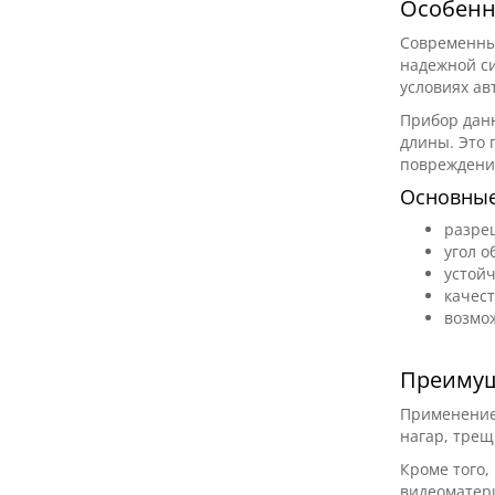
Особенн
Современны
надежной си
условиях ав
Прибор дан
длины. Это 
повреждени
Основные
разре
угол о
устойч
качест
возмож
Преимущ
Применение 
нагар, трещ
Кроме того,
видеоматери