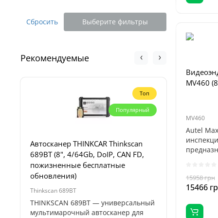
Сбросить
Выберите фильтры
Рекомендуемые
Видеоэнд
MV460 (8
Топ
Популярный
MV460
Autel Ma
инспекци
Автосканер THINKCAR Thinkscan
Пуско-за
предназн
689BT (8", 4/64Gb, DoIP, CAN FD,
Profiline
труднодо
пожизненные бесплатные
4000А, 1
обновления)
15958 грн
15466 г
Thinkscan 689BT
Titan 32000
THINKSCAN 689BT — универсальный
Пуско-зар
мультимарочный автосканер для
Titan 32